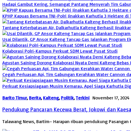
Hadapi Gambut Kering, Semangat Pantang Menyerah Tim Gabunga
KPHP Kapuas Bersama TNI-Polri Jinakkan Karhutla 3 Hektare di
Tantang Keterbatasan Air, Dalkarhutla Kalteng Berhasil Jinakka
Usai Dilantik, GP Ansor Kalteng Tancap Gas Jalankan Program
Kolaborasi Polri-Kampus Perkuat SDM Lewat Pusat Studi
Agustan Saining Dorong Kolaborasi Nyata Demi Kalteng Bebas 
Cegah Perluasan Api, Tim Gabungan Kerahkan Water Cannon d
Perkuat Kesiapsiagaan Musim Kemarau, Apel Siaga Karhutla Di
Barito Timur
,
Berita
,
Kalteng
,
Politik
,
Terkini
November 17, 2024
Pendukung Pancaran Kecewa Berat, Jokowi dan Kaesa
Talawang News, Bartim– Harapan ribuan pendukung Pasangan Ca