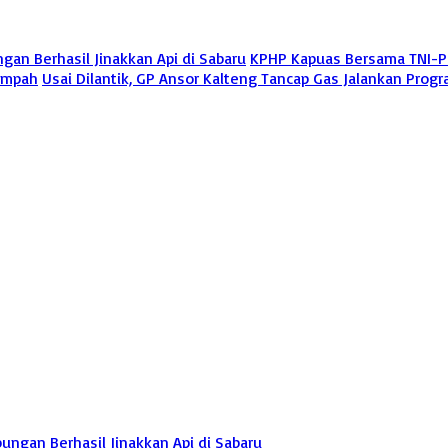
n Berhasil Jinakkan Api di Sabaru
KPHP Kapuas Bersama TNI-Pol
Timpah
Usai Dilantik, GP Ansor Kalteng Tancap Gas Jalankan Pro