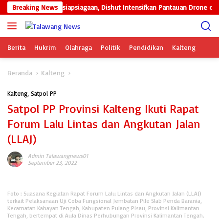
Langsung
g Instruksikan Kesiapsiagaan, Dishut Intensifkan Pantauan Drone di Tah
Breaking News
ke
konten
Berita
Hukrim
Olahraga
Politik
Pendidikan
Kalteng
Beranda
Kalteng
Kalteng
,
Satpol PP
Satpol PP Provinsi Kalteng Ikuti Rapat
Forum Lalu Lintas dan Angkutan Jalan
(LLAJ)
Admin Talawangnews01
September 23, 2022
Foto : Suasana Kegiatan Rapat Forum Lalu Lintas dan Angkutan Jalan (LLAJ)
terkait Pelaksanaan Uji Coba Fungsional Jembatan Pile Slab Penda Barania,
Kecamatan Kahayan Tengah, Kabupaten Pulang Pisau, Provinsi Kalimantan
Tengah, bertempat di Aula Dinas Perhubungan Provinsi Kalimantan Tengah.