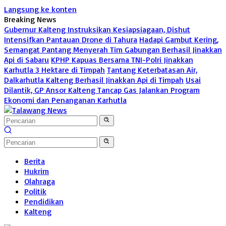
Langsung ke konten
Breaking News
Gubernur Kalteng Instruksikan Kesiapsiagaan, Dishut
Intensifkan Pantauan Drone di Tahura
Hadapi Gambut Kering,
Semangat Pantang Menyerah Tim Gabungan Berhasil Jinakkan
Api di Sabaru
KPHP Kapuas Bersama TNI-Polri Jinakkan
Karhutla 3 Hektare di Timpah
Tantang Keterbatasan Air,
Dalkarhutla Kalteng Berhasil Jinakkan Api di Timpah
Usai
Dilantik, GP Ansor Kalteng Tancap Gas Jalankan Program
Ekonomi dan Penanganan Karhutla
Berita
Hukrim
Olahraga
Politik
Pendidikan
Kalteng