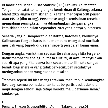
Di lansir dari Badan Pusat Statistik (BPS) Provinsi Kalimantan
Tengah mencatat tentang angka kemiskinan di Kalteng, selama
Maret 2022 angka kemiskinan di Kalteng mencapai 5,28 persen
atau 145,10 (ribu orang). Persentase angka kemiskinan tersebut
mengalami peningkatan jika dibandingkan dengan angka
kemiskinan pada bulan September 2021 yang hanya 5,16 persen.
Senada yang di sampaikan oleh Katma, Indonesia, khususnya
Kalimantan Tengah harus bahu membahu mengatasi musibah-
musibah yang terjadi di daerah seperti persoalan kemiskinan.
Dengan angka kemiskinan sebesar itu seharusnya kita tergerak
untuk membantu apalagi di masa sulit ini, di awali menyisihkan
sedikit apa yang kita punya baik secara materiil maka sangat
berarti bagi mereka yang tidak berkecukupan setidaknya
meringankan beban yang sudah dirasakan.
“Momen seperti ini bisa menggerakkan, menumbuh kembangkan
jiwa bagi semua pemuda untuk turut berpartisipasi, tidak dia
maju dengan sendiri saja tetapi mereka maju bersama-sama,”
tandasnya.
11
Penulis: Erikson D. Luper
Editor: Admin Talawangnews01