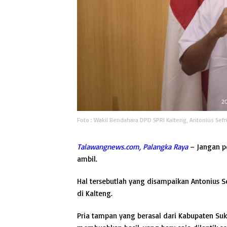
Foto : Wakil Bendahara DPD SPRI Kalteng, Antonius Sefr
Talawangnews.com, Palangka Raya
– Jangan p
ambil.
Hal tersebutlah yang disampaikan Antonius Se
di Kalteng.
Pria tampan yang berasal dari Kabupaten Su