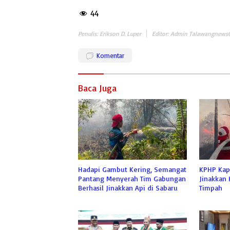
44
Penulis: Erikson D. Luper
Editor: Admin Talawangnews
Komentar
Baca Juga
Hadapi Gambut Kering, Semangat
KPHP Kap
Pantang Menyerah Tim Gabungan
Jinakkan 
Berhasil Jinakkan Api di Sabaru
Timpah