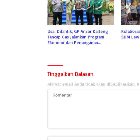
Usai Dilantik, GP Ansor Kalteng
Kolaboras
Tancap Gas Jalankan Program
SDM Lewa
Ekonomi dan Penanganan
Karhutla
Tinggalkan Balasan
Alamat email Anda tidak akan dipublikasikan.
R