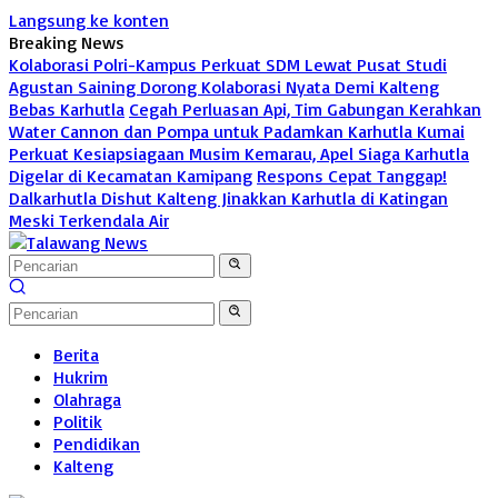
Langsung ke konten
Breaking News
Kolaborasi Polri-Kampus Perkuat SDM Lewat Pusat Studi
Agustan Saining Dorong Kolaborasi Nyata Demi Kalteng
Bebas Karhutla
Cegah Perluasan Api, Tim Gabungan Kerahkan
Water Cannon dan Pompa untuk Padamkan Karhutla Kumai
Perkuat Kesiapsiagaan Musim Kemarau, Apel Siaga Karhutla
Digelar di Kecamatan Kamipang
Respons Cepat Tanggap!
Dalkarhutla Dishut Kalteng Jinakkan Karhutla di Katingan
Meski Terkendala Air
Berita
Hukrim
Olahraga
Politik
Pendidikan
Kalteng