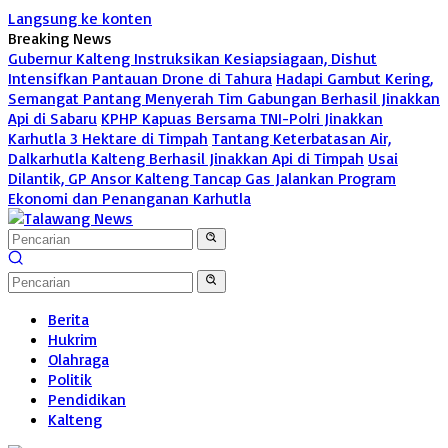
Langsung ke konten
Breaking News
Gubernur Kalteng Instruksikan Kesiapsiagaan, Dishut
Intensifkan Pantauan Drone di Tahura
Hadapi Gambut Kering,
Semangat Pantang Menyerah Tim Gabungan Berhasil Jinakkan
Api di Sabaru
KPHP Kapuas Bersama TNI-Polri Jinakkan
Karhutla 3 Hektare di Timpah
Tantang Keterbatasan Air,
Dalkarhutla Kalteng Berhasil Jinakkan Api di Timpah
Usai
Dilantik, GP Ansor Kalteng Tancap Gas Jalankan Program
Ekonomi dan Penanganan Karhutla
Berita
Hukrim
Olahraga
Politik
Pendidikan
Kalteng