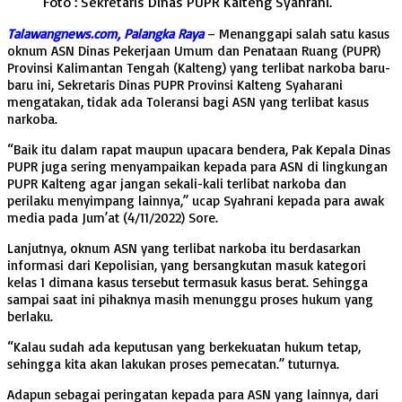
Foto : Sekretaris Dinas PUPR Kalteng Syahrani.
Talawangnews.com, Palangka Raya
– Menanggapi salah satu kasus
oknum ASN Dinas Pekerjaan Umum dan Penataan Ruang (PUPR)
Provinsi Kalimantan Tengah (Kalteng) yang terlibat narkoba baru-
baru ini, Sekretaris Dinas PUPR Provinsi Kalteng Syaharani
mengatakan, tidak ada Toleransi bagi ASN yang terlibat kasus
narkoba.
“Baik itu dalam rapat maupun upacara bendera, Pak Kepala Dinas
PUPR juga sering menyampaikan kepada para ASN di lingkungan
PUPR Kalteng agar jangan sekali-kali terlibat narkoba dan
perilaku menyimpang lainnya,” ucap Syahrani kepada para awak
media pada Jum’at (4/11/2022) Sore.
Lanjutnya, oknum ASN yang terlibat narkoba itu berdasarkan
informasi dari Kepolisian, yang bersangkutan masuk kategori
kelas 1 dimana kasus tersebut termasuk kasus berat. Sehingga
sampai saat ini pihaknya masih menunggu proses hukum yang
berlaku.
“Kalau sudah ada keputusan yang berkekuatan hukum tetap,
sehingga kita akan lakukan proses pemecatan.” tuturnya.
Adapun sebagai peringatan kepada para ASN yang lainnya, dari