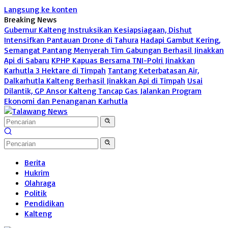
Langsung ke konten
Breaking News
Gubernur Kalteng Instruksikan Kesiapsiagaan, Dishut
Intensifkan Pantauan Drone di Tahura
Hadapi Gambut Kering,
Semangat Pantang Menyerah Tim Gabungan Berhasil Jinakkan
Api di Sabaru
KPHP Kapuas Bersama TNI-Polri Jinakkan
Karhutla 3 Hektare di Timpah
Tantang Keterbatasan Air,
Dalkarhutla Kalteng Berhasil Jinakkan Api di Timpah
Usai
Dilantik, GP Ansor Kalteng Tancap Gas Jalankan Program
Ekonomi dan Penanganan Karhutla
Berita
Hukrim
Olahraga
Politik
Pendidikan
Kalteng