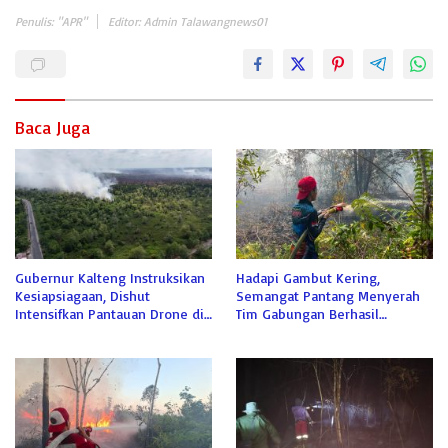
Penulis: "APR"
Editor: Admin Talawangnews01
Baca Juga
Gubernur Kalteng Instruksikan
Hadapi Gambut Kering,
Kesiapsiagaan, Dishut
Semangat Pantang Menyerah
Intensifkan Pantauan Drone di
Tim Gabungan Berhasil
Tahura
Jinakkan Api di Sabaru