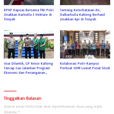
KPHP Kapuas Bersama TNI-Polri
Tantang Keterbatasan Air,
Jinakkan Karhutla 3 Hektare di
Dalkarhutla Kalteng Berhasil
Timpah
Jinakkan Api di Timpah
Usai Dilantik, GP Ansor Kalteng
Kolaborasi Polri-Kampus
Tancap Gas Jalankan Program
Perkuat SDM Lewat Pusat Studi
Ekonomi dan Penanganan
Karhutla
Tinggalkan Balasan
Alamat email Anda tidak akan dipublikasikan.
Ruas yang wajib
ditandai
*