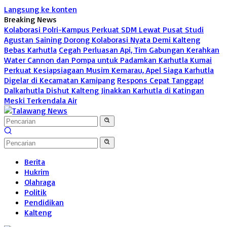
Langsung ke konten
Breaking News
Kolaborasi Polri-Kampus Perkuat SDM Lewat Pusat Studi
Agustan Saining Dorong Kolaborasi Nyata Demi Kalteng
Bebas Karhutla
Cegah Perluasan Api, Tim Gabungan Kerahkan
Water Cannon dan Pompa untuk Padamkan Karhutla Kumai
Perkuat Kesiapsiagaan Musim Kemarau, Apel Siaga Karhutla
Digelar di Kecamatan Kamipang
Respons Cepat Tanggap!
Dalkarhutla Dishut Kalteng Jinakkan Karhutla di Katingan
Meski Terkendala Air
Berita
Hukrim
Olahraga
Politik
Pendidikan
Kalteng