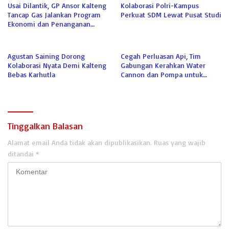
Usai Dilantik, GP Ansor Kalteng
Kolaborasi Polri-Kampus
Tancap Gas Jalankan Program
Perkuat SDM Lewat Pusat Studi
Ekonomi dan Penanganan
Karhutla
Agustan Saining Dorong
Cegah Perluasan Api, Tim
Kolaborasi Nyata Demi Kalteng
Gabungan Kerahkan Water
Bebas Karhutla
Cannon dan Pompa untuk
Padamkan Karhutla Kumai
Tinggalkan Balasan
Alamat email Anda tidak akan dipublikasikan.
Ruas yang wajib
ditandai
*