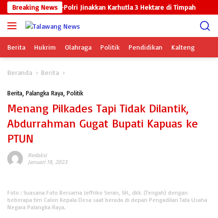
Langsung
as Bersama TNI-Polri Jinakkan Karhutla 3 Hektare di Timpah
Breaking News
ke
konten
Berita
Hukrim
Olahraga
Politik
Pendidikan
Kalteng
Beranda
Berita
Berita
,
Palangka Raya
,
Politik
Menang Pilkades Tapi Tidak Dilantik,
Abdurrahman Gugat Bupati Kapuas ke
PTUN
Redaksi
Januari 19, 2023
Foto : Suasana Foto Bersama Jeffriko Seran, SH., dkk. (Tengah) dengan
beberapa tim Calon Kepala Desa saat berada di depan Pengadilan Tata Usaha
Negara Palangka Raya.