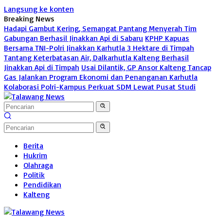
Langsung ke konten
Breaking News
Hadapi Gambut Kering, Semangat Pantang Menyerah Tim
Gabungan Berhasil Jinakkan Api di Sabaru
KPHP Kapuas
Bersama TNI-Polri Jinakkan Karhutla 3 Hektare di Timpah
Tantang Keterbatasan Air, Dalkarhutla Kalteng Berhasil
Jinakkan Api di Timpah
Usai Dilantik, GP Ansor Kalteng Tancap
Gas Jalankan Program Ekonomi dan Penanganan Karhutla
Kolaborasi Polri-Kampus Perkuat SDM Lewat Pusat Studi
Berita
Hukrim
Olahraga
Politik
Pendidikan
Kalteng