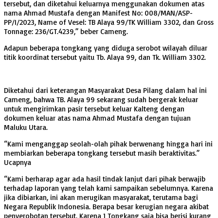
tersebut, dan diketahui keluarnya menggunakan dokumen atas
nama Ahmad Mustafa dengan Manifest No: 008/MAN/ASP-
PP/I/2023, Name of Vesel: TB Alaya 99/TK William 3302, dan Gross
Tonnage: 236/GT.4239,” beber Cameng.
Adapun beberapa tongkang yang diduga serobot wilayah diluar
titik koordinat tersebut yaitu Tb. Alaya 99, dan Tk. William 3302.
Diketahui dari keterangan Masyarakat Desa Pilang dalam hal ini
Cameng, bahwa TB. Alaya 99 sekarang sudah bergerak keluar
untuk mengirimkan pasir tersebut keluar Kalteng dengan
dokumen keluar atas nama Ahmad Mustafa dengan tujuan
Maluku Utara.
“Kami menganggap seolah-olah pihak berwenang hingga hari ini
membiarkan beberapa tongkang tersebut masih beraktivitas.”
Ucapnya
“Kami berharap agar ada hasil tindak lanjut dari pihak berwajib
terhadap laporan yang telah kami sampaikan sebelumnya. Karena
jika dibiarkan, ini akan merugikan masyarakat, terutama bagi
Negara Republik Indonesia. Berapa besar kerugian negara akibat
penyerobotan tersebut. Karena 1 Tongkang saja bisa berisi kurang