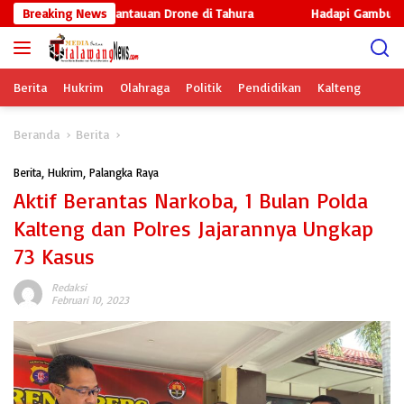
Langsung
t Intensifkan Pantauan Drone di Tahura
Breaking News
Hadapi Gambut Kering
ke
konten
Berita
Hukrim
Olahraga
Politik
Pendidikan
Kalteng
Beranda
Berita
Berita
,
Hukrim
,
Palangka Raya
Aktif Berantas Narkoba, 1 Bulan Polda
Kalteng dan Polres Jajarannya Ungkap
73 Kasus
Redaksi
Februari 10, 2023