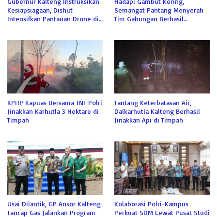
Gubernur Kalteng Instruksikan
Hadapi Gambut Kering,
Kesiapsiagaan, Dishut
Semangat Pantang Menyerah
Intensifkan Pantauan Drone di
Tim Gabungan Berhasil
Tahura
Jinakkan Api di Sabaru
KPHP Kapuas Bersama TNI-Polri
Tantang Keterbatasan Air,
Jinakkan Karhutla 3 Hektare di
Dalkarhutla Kalteng Berhasil
Timpah
Jinakkan Api di Timpah
Usai Dilantik, GP Ansor Kalteng
Kolaborasi Polri-Kampus
Tancap Gas Jalankan Program
Perkuat SDM Lewat Pusat Studi