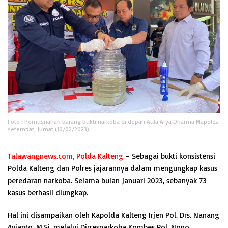
Foto : Pemusnahan barang bukti narkoba di depan Aula Arya Dharma Mapolda
setempat, Jumat (10/02/2023).
Talawangnews.com, Polda Kalteng
– Sebagai bukti konsistensi
Polda Kalteng dan Polres jajarannya dalam mengungkap kasus
peredaran narkoba. Selama bulan Januari 2023, sebanyak 73
kasus berhasil diungkap.
Hal ini disampaikan oleh Kapolda Kalteng Irjen Pol. Drs. Nanang
Avianto, M.Si. melalui Dirresnarkoba Kombes Pol. Nono