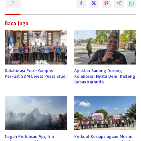
Baca Juga
Kolaborasi Polri-Kampus
Agustan Saining Dorong
Perkuat SDM Lewat Pusat Studi
Kolaborasi Nyata Demi Kalteng
Bebas Karhutla
Cegah Perluasan Api, Tim
Perkuat Kesiapsiagaan Musim