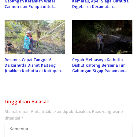
Gabungan Kerahkan Water
Kemarau, Apel Siaga Karhutla
Cannon dan Pompa untuk
Digelar di Kecamatan
Padamkan Karhutla Kumai
Kamipang
Respons Cepat Tanggap!
Cegah Meluasnya Karhutla,
Dalkarhutla Dishut Kalteng
Dishut Kalteng Bersama Tim
Jinakkan Karhutla di Katingan
Gabungan Sigap Padamkan
Meski Terkendala Air
Lahan Gambut di Katingan
Tinggalkan Balasan
Alamat email Anda tidak akan dipublikasikan.
Ruas yang wajib
ditandai
*