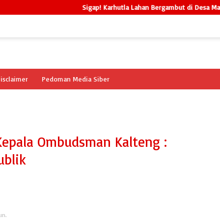
Sigap! Karhutla Lahan Bergambut di Desa Madara Be
isclaimer
Pedoman Media Siber
epala Ombudsman Kalteng :
ublik
un.