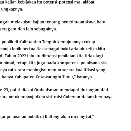
n kajian kebijakan itu potensi-potensi mal akibat
,” ungkapnya.
engah melakukan kajian tentang penerimaan siswa baru
 seragam dan lain sebagainya.
n publik di Kalimantan Tengah kemajuannya cukup
uju lebih berkualitas sebagai bukti adalah ketika kita
i Tahun 2022 lalu itu dimensi penilaian kita tidak lagi
nimal, tetapi kita juga pada kompetensi pelaksana sisi
inya rata-rata meningkat namun secara kualifikasi yang
tu hanya Kabupaten Kotawaringin Timur,” katanya.
 ke-23, patut diakui Ombudsman mendapat dukungan dari
sama untuk mewujudkan visi-misi Gubernur dalam berupaya
ar pelayanan publik di Kalteng akan meningkat,”