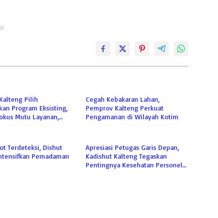
01
alteng Pilih
Cegah Kebakaran Lahan,
an Program Eksisting,
Pemprov Kalteng Perkuat
Fokus Mutu Layanan,
Pengamanan di Wilayah Kotim
oyek Baru
ot Terdeteksi, Dishut
Apresiasi Petugas Garis Depan,
Intensifkan Pemadaman
Kadishut Kalteng Tegaskan
Pentingnya Kesehatan Personel
Damkar