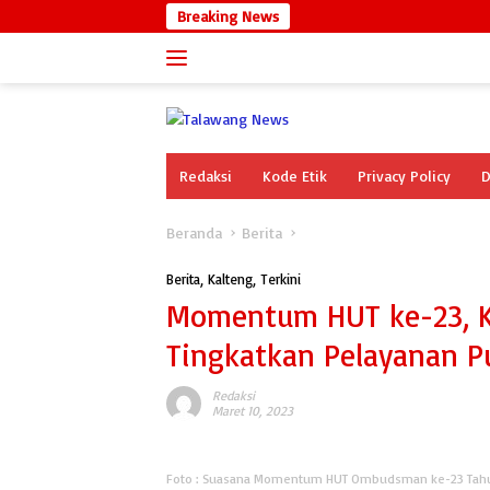
Langsung
Breaking News
ke
konten
Redaksi
Kode Etik
Privacy Policy
D
Beranda
Berita
Berita
,
Kalteng
,
Terkini
Momentum HUT ke-23, K
Tingkatkan Pelayanan P
Redaksi
Maret 10, 2023
Foto : Suasana Momentum HUT Ombudsman ke-23 Tah