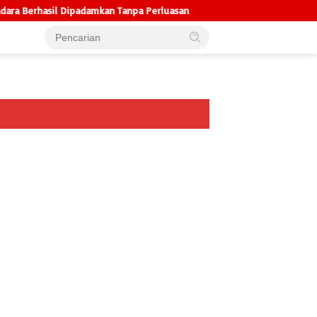
rhasil Dipadamkan Tanpa Perluasan
Bapenda Kalteng Pilih Mak