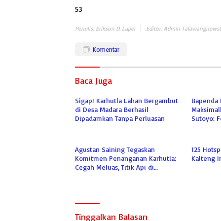
53
Penulis: Erikson D. Luper
Editor: Admin Talawangnews
Komentar
Baca Juga
Sigap! Karhutla Lahan Bergambut
Bapenda K
di Desa Madara Berhasil
Maksimalk
Dipadamkan Tanpa Perluasan
Sutoyo: 
Bukan Pr
Agustan Saining Tegaskan
125 Hotsp
Komitmen Penanganan Karhutla:
Kalteng 
Cegah Meluas, Titik Api di
Langkai Berhasil Dipadamkan
Tinggalkan Balasan