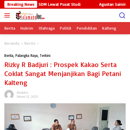
Langsung
-Kampus Perkuat SDM Lewat Pusat Studi
Breaking News
Agustan Saining Doron
ke
konten
Berita
Hukrim
Olahraga
Politik
Pendidikan
Kalteng
Beranda
Berita
Berita
,
Palangka Raya
,
Terkini
Rizky R Badjuri : Prospek Kakao Serta
Coklat Sangat Menjanjikan Bagi Petani
Kalteng
Redaksi
Maret 13, 2023