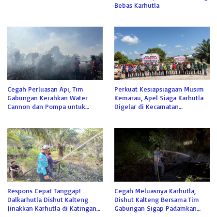
Bebas Karhutla
Cegah Perluasan Api, Tim
Perkuat Kesiapsiagaan Musim
Gabungan Kerahkan Water
Kemarau, Apel Siaga Karhutla
Cannon dan Pompa untuk
Digelar di Kecamatan
Padamkan Karhutla Kumai
Kamipang
Respons Cepat Tanggap!
Cegah Meluasnya Karhutla,
Dalkarhutla Dishut Kalteng
Dishut Kalteng Bersama Tim
Jinakkan Karhutla di Katingan
Gabungan Sigap Padamkan
Meski Terkendala Air
Lahan Gambut di Katingan