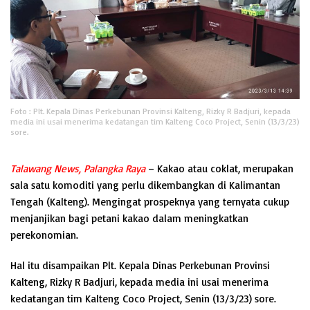
Foto : Plt. Kepala Dinas Perkebunan Provinsi Kalteng, Rizky R Badjuri, kepada
media ini usai menerima kedatangan tim Kalteng Coco Project, Senin (13/3/23)
sore.
Talawang News, Palangka Raya
– Kakao atau coklat, merupakan
sala satu komoditi yang perlu dikembangkan di Kalimantan
Tengah (Kalteng). Mengingat prospeknya yang ternyata cukup
menjanjikan bagi petani kakao dalam meningkatkan
perekonomian.
Hal itu disampaikan Plt. Kepala Dinas Perkebunan Provinsi
Kalteng, Rizky R Badjuri, kepada media ini usai menerima
kedatangan tim Kalteng Coco Project, Senin (13/3/23) sore.