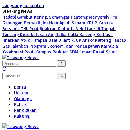
Langsung ke konten
Breaking News
Hadapi Gambut Kering, Semangat Pantang Menyerah Tim
Gabungan Berhasil Jinakkan Api di Sabaru
KPHP Kapuas
Bersama TNI-Polri Jinakkan Karhutla 3 Hektare di Timpah
Tantang Keterbatasan Air, Dalkarhutla Kalteng Berhasil
Jinakkan Api di Timpah
Usai Dilantik, GP Ansor Kalteng Tancap
Gas Jalankan Program Ekonomi dan Penanganan Karhutla
Kolaborasi Polri-Kampus Perkuat SDM Lewat Pusat Studi
Berita
Hukrim
Olahraga
Politik
Pendidikan
Kalteng