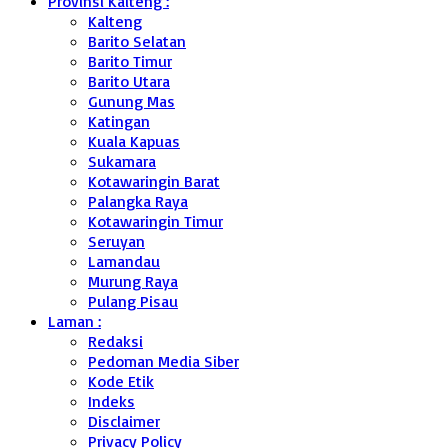
Provinsi Kalteng :
Kalteng
Barito Selatan
Barito Timur
Barito Utara
Gunung Mas
Katingan
Kuala Kapuas
Sukamara
Kotawaringin Barat
Palangka Raya
Kotawaringin Timur
Seruyan
Lamandau
Murung Raya
Pulang Pisau
Laman :
Redaksi
Pedoman Media Siber
Kode Etik
Indeks
Disclaimer
Privacy Policy