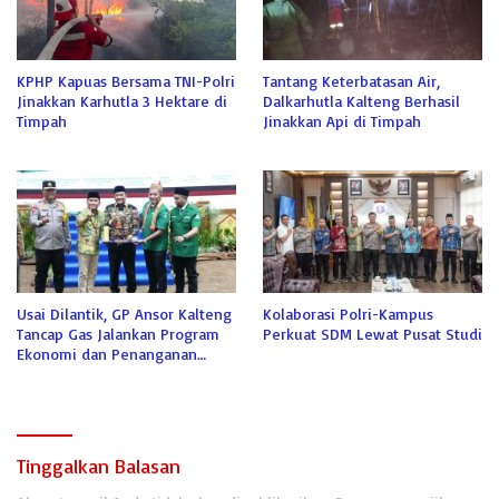
KPHP Kapuas Bersama TNI-Polri
Tantang Keterbatasan Air,
Jinakkan Karhutla 3 Hektare di
Dalkarhutla Kalteng Berhasil
Timpah
Jinakkan Api di Timpah
Usai Dilantik, GP Ansor Kalteng
Kolaborasi Polri-Kampus
Tancap Gas Jalankan Program
Perkuat SDM Lewat Pusat Studi
Ekonomi dan Penanganan
Karhutla
Tinggalkan Balasan