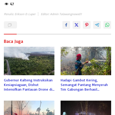
47
Penulis: Erikson D. Luper
Editor: Admin Talawangnews01
Baca Juga
Gubernur Kalteng Instruksikan
Hadapi Gambut Kering,
Kesiapsiagaan, Dishut
Semangat Pantang Menyerah
Intensifkan Pantauan Drone di
Tim Gabungan Berhasil
Tahura
Jinakkan Api di Sabaru