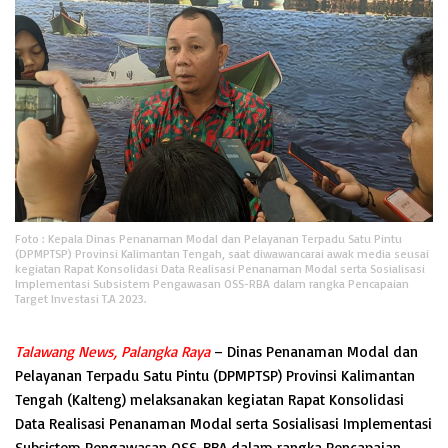
Foto : Kepala Dinas Penanaman Modal dan Pelayanan Terpadu Satu Pintu
(DPMPTSP) Provinsi Kalimantan Tengah, saat diwawancarai awak media seusai
kegiatan Rapat Konsolidasi Data Realisasi Penanaman Modal serta Sosialisasi
Implementasi Subsistem Pengawasan OSS-RBA dalam rangka Pencapaian
Target Investasi T.A 2023.
Talawang News, Palangka Raya
– Dinas Penanaman Modal dan
Pelayanan Terpadu Satu Pintu (DPMPTSP) Provinsi Kalimantan
Tengah (Kalteng) melaksanakan kegiatan Rapat Konsolidasi
Data Realisasi Penanaman Modal serta Sosialisasi Implementasi
Subsistem Pengawasan OSS-RBA dalam rangka Pencapaian