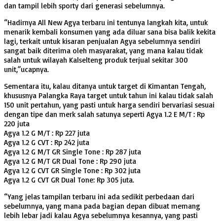
dan tampil lebih sporty dari generasi sebelumnya.
“Hadirnya All New Agya terbaru ini tentunya langkah kita, untuk
menarik kembali konsumen yang ada diluar sana bisa balik kekita
lagi, terkait untuk kisaran penjualan Agya sebelumnya sendiri
sangat baik diterima oleh masyarakat, yang mana kalau tidak
salah untuk wilayah Kalselteng produk terjual sekitar 300
unit,”ucapnya.
Sementara itu, kalau ditanya untuk target di Kimantan Tengah,
khususnya Palangka Raya target untuk tahun ini kalau tidak salah
150 unit pertahun, yang pasti untuk harga sendiri bervariasi sesuai
dengan tipe dan merk salah satunya seperti Agya 1.2 E M/T : Rp
220 juta
Agya 1.2 G M/T : Rp 227 juta
Agya 1.2 G CVT : Rp 242 juta
Agya 1.2 G M/T GR Single Tone : Rp 287 juta
Agya 1.2 G M/T GR Dual Tone : Rp 290 juta
Agya 1.2 G CVT GR Single Tone : Rp 302 juta
Agya 1.2 G CVT GR Dual Tone: Rp 305 juta.
“Yang jelas tampilan terbaru ini ada sedikit perbedaan dari
sebelumnya, yang mana pada bagian depan dibuat memang
lebih lebar jadi kalau Agya sebelumnya kesannya, yang pasti