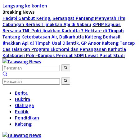
Langsung ke konten
Breaking News
Hadapi Gambut Kering, Semangat Pantang Menyerah Tim
Gabungan Berhasil Jinakkan Api di Sabaru
KPHP Kapuas
Bersama TNI-Polri Jinakkan Karhutla 3 Hektare di Timpah
Tantang Keterbatasan Air, Dalkarhutla Kalteng Berhasil
Jinakkan Api di Timpah
Usai Dilantik, GP Ansor Kalteng Tancap
Gas Jalankan Program Ekonomi dan Penanganan Karhutla
Kolaborasi Polri-Kampus Perkuat SDM Lewat Pusat Studi
Berita
Hukrim
Olahraga
Politik
Pendidikan
Kalteng