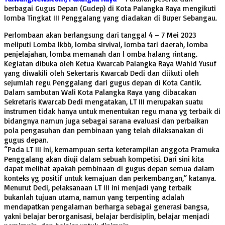
berbagai Gugus Depan (Gudep) di Kota Palangka Raya mengikuti
lomba Tingkat III Penggalang yang diadakan di Buper Sebangau.
Perlombaan akan berlangsung dari tanggal 4 – 7 Mei 2023
meliputi Lomba lkbb, lomba sirvival, lomba tari daerah, lomba
penjelajahan, lomba memanah dan l omba halang rintang.
Kegiatan dibuka oleh Ketua Kwarcab Palangka Raya Wahid Yusuf
yang diwakili oleh Sekertaris Kwarcab Dedi dan diikuti oleh
sejumlah regu Penggalang dari gugus depan di Kota Cantik.
Dalam sambutan Wali Kota Palangka Raya yang dibacakan
Sekretaris Kwarcab Dedi mengatakan, LT III merupakan suatu
instrumen tidak hanya untuk menentukan regu mana yg terbaik di
bidangnya namun juga sebagai sarana evaluasi dan perbaikan
pola pengasuhan dan pembinaan yang telah dilaksanakan di
gugus depan.
“Pada LT III ini, kemampuan serta keterampilan anggota Pramuka
Penggalang akan diuji dalam sebuah kompetisi. Dari sini kita
dapat melihat apakah pembinaan di gugus depan semua dalam
konteks yg positif untuk kemajuan dan perkembangan,” katanya.
Menurut Dedi, pelaksanaan LT III ini menjadi yang terbaik
bukanlah tujuan utama, namun yang terpenting adalah
mendapatkan pengalaman berharga sebagai generasi bangsa,
yakni belajar berorganisasi, belajar berdisiplin, belajar menjadi