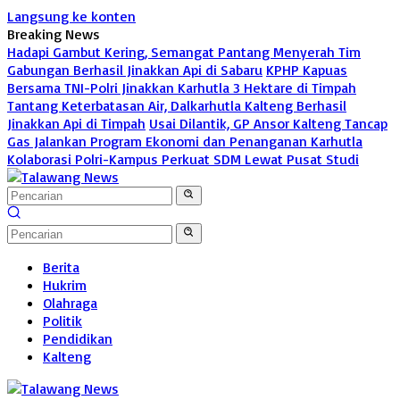
Langsung ke konten
Breaking News
Hadapi Gambut Kering, Semangat Pantang Menyerah Tim
Gabungan Berhasil Jinakkan Api di Sabaru
KPHP Kapuas
Bersama TNI-Polri Jinakkan Karhutla 3 Hektare di Timpah
Tantang Keterbatasan Air, Dalkarhutla Kalteng Berhasil
Jinakkan Api di Timpah
Usai Dilantik, GP Ansor Kalteng Tancap
Gas Jalankan Program Ekonomi dan Penanganan Karhutla
Kolaborasi Polri-Kampus Perkuat SDM Lewat Pusat Studi
Berita
Hukrim
Olahraga
Politik
Pendidikan
Kalteng