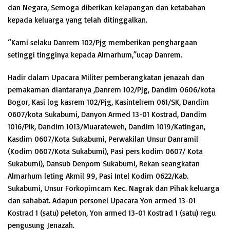
dan Negara, Semoga diberikan kelapangan dan ketabahan
kepada keluarga yang telah ditinggalkan.
“Kami selaku Danrem 102/Pjg memberikan penghargaan
setinggi tingginya kepada Almarhum,”ucap Danrem.
Hadir dalam Upacara Militer pemberangkatan jenazah dan
pemakaman diantaranya ,Danrem 102/Pjg, Dandim 0606/kota
Bogor, Kasi log kasrem 102/Pjg, Kasintelrem 061/SK, Dandim
0607/kota Sukabumi, Danyon Armed 13-01 Kostrad, Dandim
1016/Plk, Dandim 1013/Muarateweh, Dandim 1019/Katingan,
Kasdim 0607/Kota Sukabumi, Perwakilan Unsur Danramil
(Kodim 0607/Kota Sukabumi), Pasi pers kodim 0607/ Kota
Sukabumi), Dansub Denpom Sukabumi, Rekan seangkatan
Almarhum leting Akmil 99, Pasi Intel Kodim 0622/Kab.
Sukabumi, Unsur Forkopimcam Kec. Nagrak dan Pihak keluarga
dan sahabat. Adapun personel Upacara Yon armed 13-01
Kostrad 1 (satu) peleton, Yon armed 13-01 Kostrad 1 (satu) regu
pengusung Jenazah.