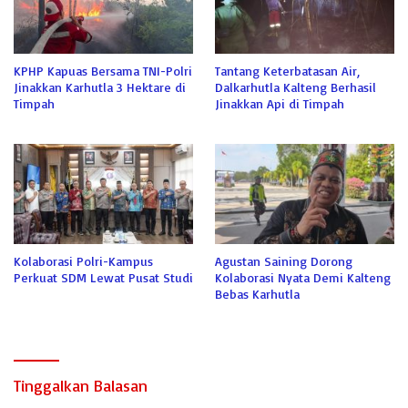
KPHP Kapuas Bersama TNI-Polri
Tantang Keterbatasan Air,
Jinakkan Karhutla 3 Hektare di
Dalkarhutla Kalteng Berhasil
Timpah
Jinakkan Api di Timpah
Kolaborasi Polri-Kampus
Agustan Saining Dorong
Perkuat SDM Lewat Pusat Studi
Kolaborasi Nyata Demi Kalteng
Bebas Karhutla
Tinggalkan Balasan