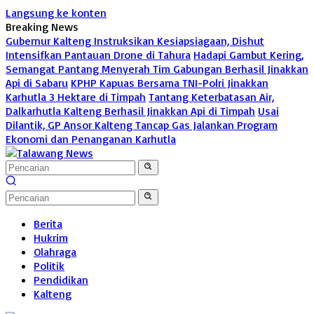
Langsung ke konten
Breaking News
Gubernur Kalteng Instruksikan Kesiapsiagaan, Dishut
Intensifkan Pantauan Drone di Tahura
Hadapi Gambut Kering,
Semangat Pantang Menyerah Tim Gabungan Berhasil Jinakkan
Api di Sabaru
KPHP Kapuas Bersama TNI-Polri Jinakkan
Karhutla 3 Hektare di Timpah
Tantang Keterbatasan Air,
Dalkarhutla Kalteng Berhasil Jinakkan Api di Timpah
Usai
Dilantik, GP Ansor Kalteng Tancap Gas Jalankan Program
Ekonomi dan Penanganan Karhutla
Berita
Hukrim
Olahraga
Politik
Pendidikan
Kalteng