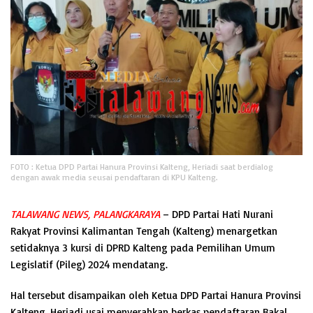
FOTO : Ketua DPD Partai Hanura Provinsi Kalteng, Heriadi saat berdialog
dengan awak media seusai pendaftaran di KPU Kalteng.
TALAWANG NEWS, PALANGKARAYA
– DPD Partai Hati Nurani
Rakyat Provinsi Kalimantan Tengah (Kalteng) menargetkan
setidaknya 3 kursi di DPRD Kalteng pada Pemilihan Umum
Legislatif (Pileg) 2024 mendatang.
Hal tersebut disampaikan oleh Ketua DPD Partai Hanura Provinsi
Kalteng, Heriadi usai menyerahkan berkas pendaftaran Bakal