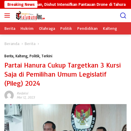
Langsung
kan Kesiapsiagaan, Dishut Intensifkan Pantauan Drone di Tahura
Breaking News
ke
konten
Berita
Hukrim
Olahraga
Politik
Pendidikan
Kalteng
Beranda
Berita
Berita
,
Kalteng
,
Politik
,
Terkini
Partai Hanura Cukup Targetkan 3 Kursi
Saja di Pemilihan Umum Legislatif
(Pileg) 2024
Redaksi
Mei 12, 2023