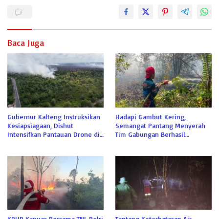
Baca Juga
Gubernur Kalteng Instruksikan
Hadapi Gambut Kering,
Kesiapsiagaan, Dishut
Semangat Pantang Menyerah
Intensifkan Pantauan Drone di
Tim Gabungan Berhasil
Tahura
Jinakkan Api di Sabaru
KPHP Kapuas Bersama TNI-Polri
Tantang Keterbatasan Air,