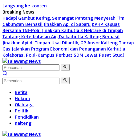
Langsung ke konten
Breaking News
Hadapi Gambut Kering, Semangat Pantang Menyerah Tim
Gabungan Berhasil Jinakkan Api di Sabaru
KPHP Kapuas
Bersama TNI-Polri Jinakkan Karhutla 3 Hektare di Timpah
Tantang Keterbatasan Air, Dalkarhutla Kalteng Berhasil
Jinakkan Api di Timpah
Usai Dilantik, GP Ansor Kalteng Tancap
Gas Jalankan Program Ekonomi dan Penanganan Karhutla
Kolaborasi Polri-Kampus Perkuat SDM Lewat Pusat Studi
Berita
Hukrim
Olahraga
Politik
Pendidikan
Kalteng