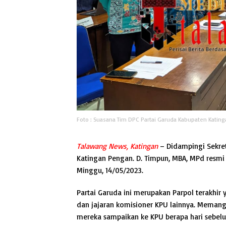
Foto : Suasana Tim DPC Partai Garuda Kabupaten Katin
Talawang News, Katingan
– Didampingi Sekret
Katingan Pengan. D. Timpun, MBA, MPd resmi
Minggu, 14/05/2023.
Partai Garuda ini merupakan Parpol terakhir
dan jajaran komisioner KPU lainnya. Memang
mereka sampaikan ke KPU berapa hari sebelu