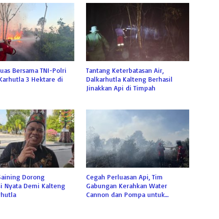
uas Bersama TNI-Polri
Tantang Keterbatasan Air,
Karhutla 3 Hektare di
Dalkarhutla Kalteng Berhasil
Jinakkan Api di Timpah
Saining Dorong
Cegah Perluasan Api, Tim
i Nyata Demi Kalteng
Gabungan Kerahkan Water
hutla
Cannon dan Pompa untuk
Padamkan Karhutla Kumai