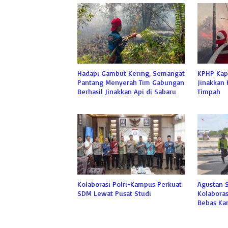
Hadapi Gambut Kering, Semangat
KPHP Kap
Pantang Menyerah Tim Gabungan
Jinakkan 
Berhasil Jinakkan Api di Sabaru
Timpah
Kolaborasi Polri-Kampus Perkuat
Agustan 
SDM Lewat Pusat Studi
Kolaboras
Bebas Kar