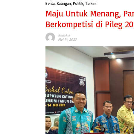
Berita
,
Katingan
,
Politik
,
Terkini
Maju Untuk Menang, Par
Berkompetisi di Pileg 
Redaksi
Mei 14, 2023