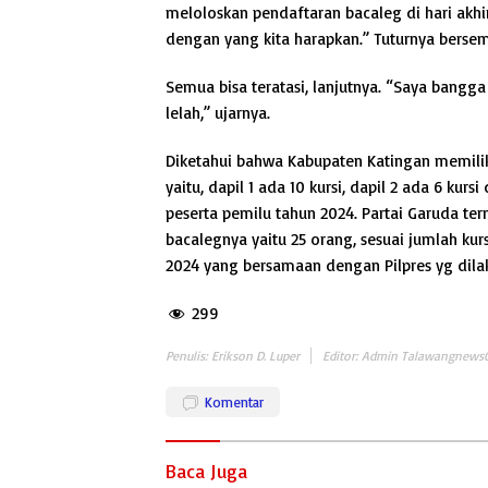
meloloskan pendaftaran bacaleg di hari akhi
dengan yang kita harapkan.” Tuturnya berse
Semua bisa teratasi, lanjutnya. “Saya bangg
lelah,” ujarnya.
Diketahui bahwa Kabupaten Katingan memiliki 
yaitu, dapil 1 ada 10 kursi, dapil 2 ada 6 kur
peserta pemilu tahun 2024. Partai Garuda te
bacalegnya yaitu 25 orang, sesuai jumlah kur
2024 yang bersamaan dengan Pilpres yg dilak
299
Penulis: Erikson D. Luper
Editor: Admin Talawangnews
Komentar
Baca Juga