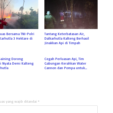
uas Bersama TNI-Polri
Tantang Keterbatasan Air,
Karhutla 3 Hektare di
Dalkarhutla Kalteng Berhasil
Jinakkan Api di Timpah
Saining Dorong
Cegah Perluasan Api, Tim
i Nyata Demi Kalteng
Gabungan Kerahkan Water
hutla
Cannon dan Pompa untuk
Padamkan Karhutla Kumai
uas yang wajib ditandai
*