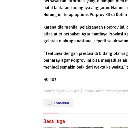
Berdasarkan informasi yang dihimpun oleh m
batal lantaran kurangnya anggaran. Namun,
Hurung ini tetap optimis Porprov XII di Kotim
Karena dia menilai pelaksanaan Porprov ini
atlet-atlet berbakat. Agar nantinya Provins
gelaran olahraga nasional seperti salah satu
“Tentunya dengan prestasi di bidang olahra
berharap agar Porprov ini bisa menjadi sal
menjadi semakin baik dari waktu ke waktu,” 
107
Penulis: Erikson D. Luper
Editor: Admin Talawangnews
Komentar
Baca Juga