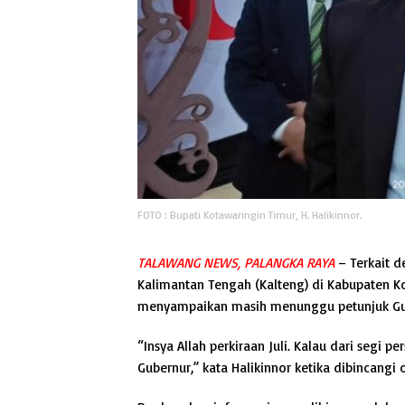
FOTO : Bupati Kotawaringin Timur, H. Halikinnor.
TALAWANG NEWS, PALANGKA RAYA
– Terkait d
Kalimantan Tengah (Kalteng) di Kabupaten Ko
menyampaikan masih menunggu petunjuk Gub
“Insya Allah perkiraan Juli. Kalau dari segi 
Gubernur,” kata Halikinnor ketika dibincangi