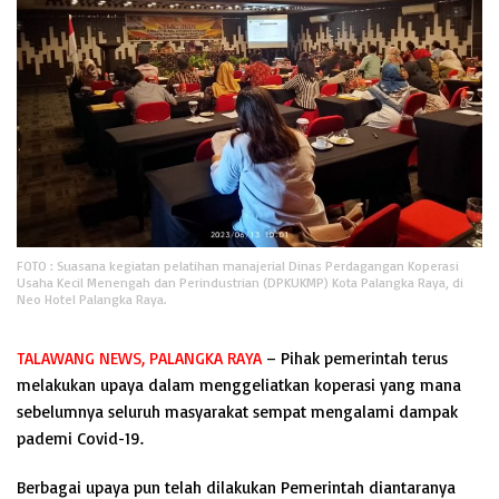
FOTO : Suasana kegiatan pelatihan manajerial Dinas Perdagangan Koperasi
Usaha Kecil Menengah dan Perindustrian (DPKUKMP) Kota Palangka Raya, di
Neo Hotel Palangka Raya.
TALAWANG NEWS, PALANGKA RAYA
– Pihak pemerintah terus
melakukan upaya dalam menggeliatkan koperasi yang mana
sebelumnya seluruh masyarakat sempat mengalami dampak
pademi Covid-19.
Berbagai upaya pun telah dilakukan Pemerintah diantaranya