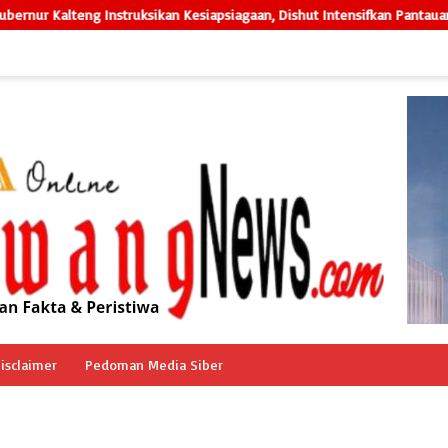
truksikan Kesiapsiagaan, Dishut Intensifkan Pantauan Drone di Tahura
isclaimer
Pedoman Media Siber