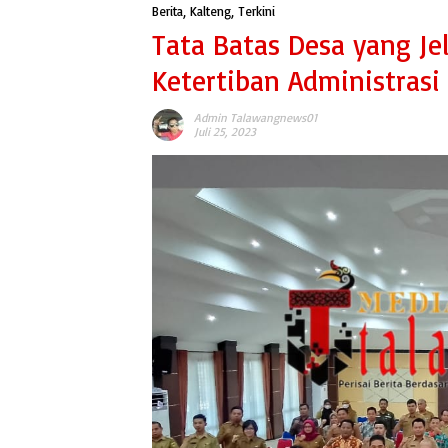
Berita
,
Kalteng
,
Terkini
Tata Batas Desa yang J
Ketertiban Administras
Admin Talawangnews01
Juli 25, 2023