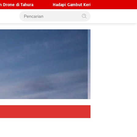
Hadapi Gambut Kering, Semangat Pantang Menyerah Tim Gabung