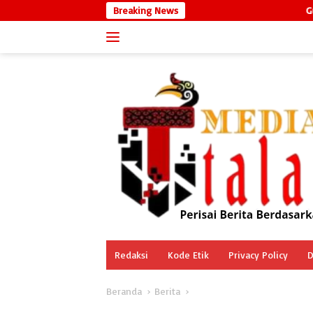
Langsung
Breaking News
Gubernur Kalteng Ins
ke
konten
Redaksi
Kode Etik
Privacy Policy
D
Beranda
Berita