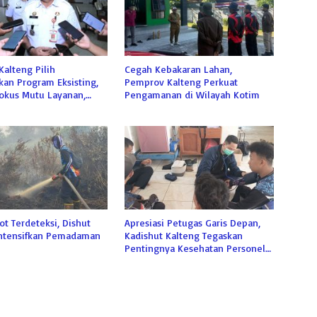
alteng Pilih
Cegah Kebakaran Lahan,
an Program Eksisting,
Pemprov Kalteng Perkuat
Fokus Mutu Layanan,
Pengamanan di Wilayah Kotim
oyek Baru
ot Terdeteksi, Dishut
Apresiasi Petugas Garis Depan,
Intensifkan Pemadaman
Kadishut Kalteng Tegaskan
Pentingnya Kesehatan Personel
Damkar