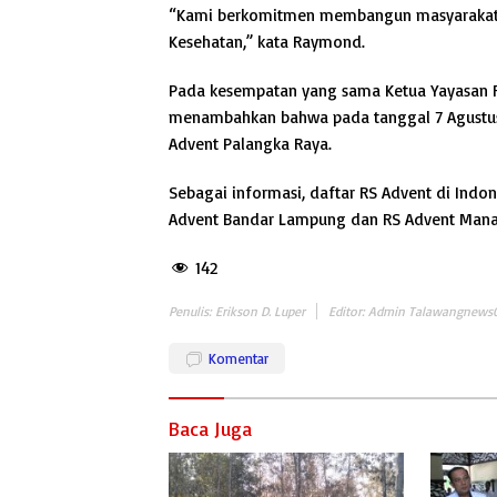
“Kami berkomitmen membangun masyarakat 
Kesehatan,” kata Raymond.
Pada kesempatan yang sama Ketua Yayasan R
menambahkan bahwa pada tanggal 7 Agustus 
Advent Palangka Raya.
Sebagai informasi, daftar RS Advent di Indo
Advent Bandar Lampung dan RS Advent Man
142
Penulis: Erikson D. Luper
Editor: Admin Talawangnews
Komentar
Baca Juga