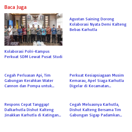
Baca Juga
Agustan Saining Dorong
Kolaborasi Nyata Demi Kalteng
Bebas Karhutla
Kolaborasi Polri-Kampus
Perkuat SDM Lewat Pusat Studi
Cegah Perluasan Api, Tim
Perkuat Kesiapsiagaan Musim
Gabungan Kerahkan Water
Kemarau, Apel Siaga Karhutla
Cannon dan Pompa untuk
Digelar di Kecamatan
Padamkan Karhutla Kumai
Kamipang
Respons Cepat Tanggap!
Cegah Meluasnya Karhutla,
Dalkarhutla Dishut Kalteng
Dishut Kalteng Bersama Tim
Jinakkan Karhutla di Katingan
Gabungan Sigap Padamkan
Meski Terkendala Air
Lahan Gambut di Katingan