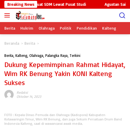
Langsung
Polri-Kampus Perkuat SDM Lewat Pusat Studi
Breaking News
Agustan Saining
ke
konten
Berita
Hukrim
Olahraga
Politik
Pendidikan
Kalteng
Beranda
Berita
Berita
,
Kalteng
,
Olahraga
,
Palangka Raya
,
Terkini
Dukung Kepemimpinan Rahmat Hidayat,
Wim RK Benung Yakin KONI Kalteng
Sukses
Redaksi
Oktober 14, 2023
FOTO : Kepala Dinas Pemuda dan Olahraga (Kadispora) Kabupaten
Kotawaringin Timur, Wim RK Benung, dan juga Sekum Persatuan Drum Band
Indonesia Kalteng, saat di wawancarai awak media.