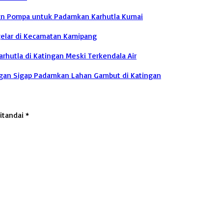
an Pompa untuk Padamkan Karhutla Kumai
gelar di Kecamatan Kamipang
rhutla di Katingan Meski Terkendala Air
ngan Sigap Padamkan Lahan Gambut di Katingan
ditandai
*