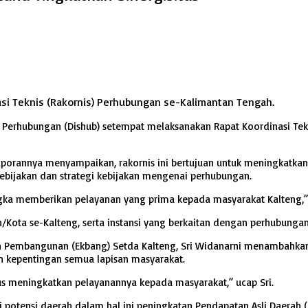
si Teknis (Rakornis) Perhubungan se-Kalimantan Tengah.
 Perhubungan (Dishub) setempat melaksanakan Rapat Koordinasi Tek
aporannya menyampaikan, rakornis ini bertujuan untuk meningkatkan s
ijakan dan strategi kebijakan mengenai perhubungan.
ngka memberikan pelayanan yang prima kepada masyarakat Kalteng,
/Kota se-Kalteng, serta instansi yang berkaitan dengan perhubungan
n Pembangunan (Ekbang) Setda Kalteng, Sri Widanarni menambahkan, 
 kepentingan semua lapisan masyarakat.
s meningkatkan pelayanannya kepada masyarakat,” ucap Sri.
potensi daerah dalam hal ini peningkatan Pendapatan Asli Daerah (P