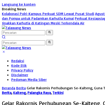
Langsung ke konten
Breaking News
Kolaborasi Polri-Kampus Perkuat SDM Lewat Pusat Studi
Agust
dan Pompa untuk Padamkan Karhutla Kumai
Perkuat Kesiapsia
Jinakkan Karhutla di Katingan Meski Terkendala Air
Redaksi
Kode Etik
Privacy Policy
Disclaimer
Pedoman Media Siber
Beranda
Berita
Gelar Rakornis Perhubungan Se-Kalteng, Guna T
Berita
,
Kalteng
,
Palangka Raya
,
Terkini
Gelar Rakornis Perhubungan Se-Kalteng, G