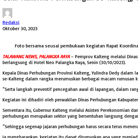
Redaksi
Oktober 30, 2023
Foto bersama seusai pembukaan kegiatan Rapat Koordina
TALAWANG NEWS, PALANGKA RAYA
– Pemprov Kalteng melalui Dinas
berlangsung di Hotel Neo Palangka Raya, Senin (30/10/2023).
Kepala Dinas Perhubungan Provinsi Kalteng, Yulindra Dedy dalam l
se-Kalteng dalam rangka merumuskan berbagai macam rumusan keb
“Serta langkah preventif pencegahan awal di lapangan, dalam ra
Kegiatan ini dihadiri oleh perwakilan Dinas Perhubungan Kabupaten
Sementara itu, Gubernur Kalteng melalui Asisten Perekonomian da
perhubungan merupakan sektor yang bersentuhan langsung dengan
“Sehingga segenap jajaran perhubungan harus secara terus meneru
Ia mengharapkan, kegiatan itu dapat dirumuskan apa yang menjadi 