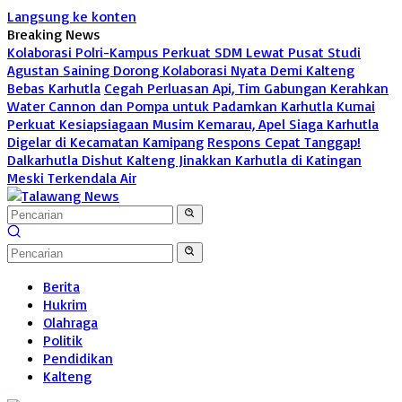
Langsung ke konten
Breaking News
Kolaborasi Polri-Kampus Perkuat SDM Lewat Pusat Studi
Agustan Saining Dorong Kolaborasi Nyata Demi Kalteng
Bebas Karhutla
Cegah Perluasan Api, Tim Gabungan Kerahkan
Water Cannon dan Pompa untuk Padamkan Karhutla Kumai
Perkuat Kesiapsiagaan Musim Kemarau, Apel Siaga Karhutla
Digelar di Kecamatan Kamipang
Respons Cepat Tanggap!
Dalkarhutla Dishut Kalteng Jinakkan Karhutla di Katingan
Meski Terkendala Air
Berita
Hukrim
Olahraga
Politik
Pendidikan
Kalteng