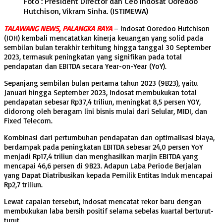
Foto : President Director dan Ceo Indosat Ooredoo
Hutchison, Vikram Sinha. (ISTIMEWA)
TALAWANG NEWS, PALANGKA RAYA
– Indosat Ooredoo Hutchison
(IOH) kembali mencatatkan kinerja keuangan yang solid pada
sembilan bulan terakhir terhitung hingga tanggal 30 September
2023, termasuk peningkatan yang signifikan pada total
pendapatan dan EBITDA secara Year-on-Year (YoY).
Sepanjang sembilan bulan pertama tahun 2023 (9B23), yaitu
Januari hingga September 2023, Indosat membukukan total
pendapatan sebesar Rp37,4 triliun, meningkat 8,5 persen YOY,
didorong oleh beragam lini bisnis mulai dari Selular, MIDI, dan
Fixed Telecom.
Kombinasi dari pertumbuhan pendapatan dan optimalisasi biaya,
berdampak pada peningkatan EBITDA sebesar 24,0 persen YoY
menjadi Rp17,4 triliun dan menghasilkan marjin EBITDA yang
mencapai 46,6 persen di 9B23. Adapun Laba Periode Berjalan
yang Dapat Diatribusikan kepada Pemilik Entitas Induk mencapai
Rp2,7 triliun.
Lewat capaian tersebut, Indosat mencatat rekor baru dengan
membukukan laba bersih positif selama sebelas kuartal berturut-
turut.