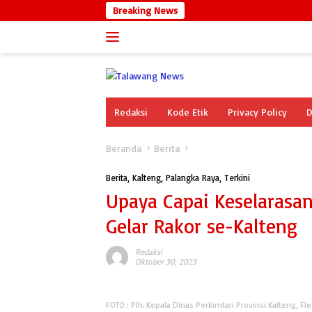
Langsung
Breaking News
ke
konten
Redaksi
Kode Etik
Privacy Policy
D
Beranda
Berita
Berita
,
Kalteng
,
Palangka Raya
,
Terkini
Upaya Capai Keselarasa
Gelar Rakor se-Kalteng
Redaksi
Oktober 30, 2023
FOTO : Plh. Kepala Dinas Perkimtan Provinsi Kalteng, Fl