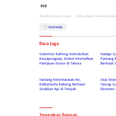
858
Penulis: Erikson D. Luper
Editor: Admin Talawangnews
Komentar
Baca Juga
Gubernur Kalteng Instruksikan
Hadapi G
Kesiapsiagaan, Dishut Intensifkan
Pantang 
Pantauan Drone di Tahura
Berhasil 
Tantang Keterbatasan Air,
Usai Dila
Dalkarhutla Kalteng Berhasil
Tancap G
Jinakkan Api di Timpah
Ekonomi 
Karhutla
Tinggalkan Balasan