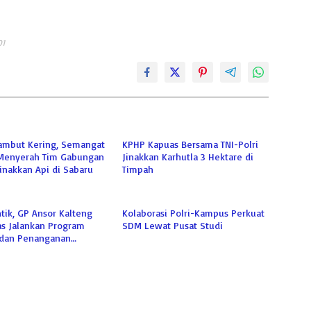
01
ambut Kering, Semangat
KPHP Kapuas Bersama TNI-Polri
Menyerah Tim Gabungan
Jinakkan Karhutla 3 Hektare di
Jinakkan Api di Sabaru
Timpah
ntik, GP Ansor Kalteng
Kolaborasi Polri-Kampus Perkuat
as Jalankan Program
SDM Lewat Pusat Studi
dan Penanganan