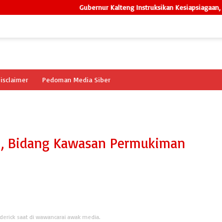
Gubernur Kalteng Instruksikan Kesiapsiagaan, Dishut 
isclaimer
Pedoman Media Siber
n, Bidang Kawasan Permukiman
ederick saat di wawancarai awak media.