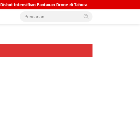
Intensifkan Pantauan Drone di Tahura
Hadapi Gambut Kering, S