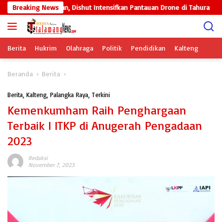
Langsung
n Kesiapsiagaan, Dishut Intensifkan Pantauan Drone di Tahura
Breaking News
ke
konten
Berita
Hukrim
Olahraga
Politik
Pendidikan
Kalteng
Beranda
Berita
Berita
,
Kalteng
,
Palangka Raya
,
Terkini
Kemenkumham Raih Penghargaan
Terbaik I ITKP di Anugerah Pengadaan
2023
Redaksi
November 7, 2023