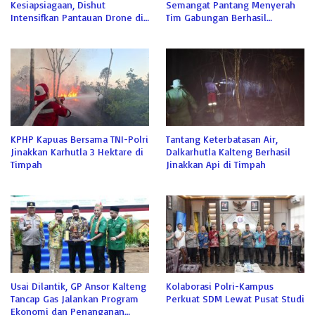
Kesiapsiagaan, Dishut
Semangat Pantang Menyerah
Intensifkan Pantauan Drone di
Tim Gabungan Berhasil
Tahura
Jinakkan Api di Sabaru
KPHP Kapuas Bersama TNI-Polri
Tantang Keterbatasan Air,
Jinakkan Karhutla 3 Hektare di
Dalkarhutla Kalteng Berhasil
Timpah
Jinakkan Api di Timpah
Usai Dilantik, GP Ansor Kalteng
Kolaborasi Polri-Kampus
Tancap Gas Jalankan Program
Perkuat SDM Lewat Pusat Studi
Ekonomi dan Penanganan