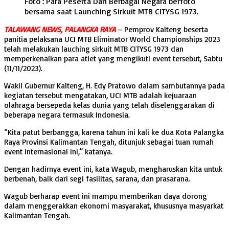
Foto : Para Peserta Dari Berbagai Negara berfoto
bersama saat Launching Sirkuit MTB CITYSG 1973.
TALAWANG NEWS, PALANGKA RAYA
– Pemprov Kalteng beserta
panitia pelaksana UCI MTB Eliminator World Championships 2023
telah melakukan lauching sirkuit MTB CITYSG 1973 dan
memperkenalkan para atlet yang mengikuti event tersebut, Sabtu
(11/11/2023).
Wakil Gubernur Kalteng, H. Edy Pratowo dalam sambutannya pada
kegiatan tersebut mengatakan, UCI MTB adalah kejuaraan
olahraga bersepeda kelas dunia yang telah diselenggarakan di
beberapa negara termasuk Indonesia.
“Kita patut berbangga, karena tahun ini kali ke dua Kota Palangka
Raya Provinsi Kalimantan Tengah, ditunjuk sebagai tuan rumah
event internasional ini,” katanya.
Dengan hadirnya event ini, kata Wagub, mengharuskan kita untuk
berbenah, baik dari segi fasilitas, sarana, dan prasarana.
Wagub berharap event ini mampu memberikan daya dorong
dalam menggerakkan ekonomi masyarakat, khususnya masyarkat
Kalimantan Tengah.