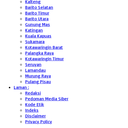
Kalteng
Barito Selatan
Barito Timur
Barito Utara
Gunung Mas
Katingan
Kuala Kapuas
Sukamara
Kotawaringin Barat
Palangka Raya
Kotawaringin Timur
Seruyan
Lamandau
Murung Raya
Pulang Pisau
Laman :
Redaksi
Pedoman Media Siber
Kode Etik
Indeks
Disclaimer
Privacy Policy