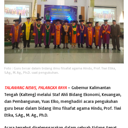
Foto : Guru besar dalam bidang ilmu filsafat agama Hindu, Prof. Tiwi Etika,
S.Ag., M. Ag., Ph.D. saat pengukuhan.
TALAWANG NEWS, PALANGKA RAYA
– Gubernur Kalimantan
Tengah (Kalteng) melalui Staf Ahli Bidang Ekonomi, Keuangan,
dan Pembangunan, Yuas Elko, menghadiri acara pengukuhan
guru besar dalam bidang ilmu filsafat agama Hindu, Prof. Tiwi
Etika, S.Ag., M. Ag., Ph.D.
Acara tersebut diselenggarakan dalam sebuah Sidang Senat