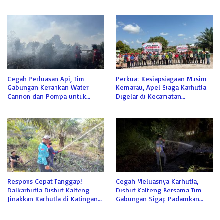
Cegah Perluasan Api, Tim
Perkuat Kesiapsiagaan Musim
Gabungan Kerahkan Water
Kemarau, Apel Siaga Karhutla
Cannon dan Pompa untuk
Digelar di Kecamatan
Padamkan Karhutla Kumai
Kamipang
Respons Cepat Tanggap!
Cegah Meluasnya Karhutla,
Dalkarhutla Dishut Kalteng
Dishut Kalteng Bersama Tim
Jinakkan Karhutla di Katingan
Gabungan Sigap Padamkan
Meski Terkendala Air
Lahan Gambut di Katingan