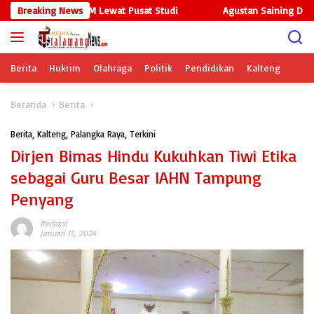
Langsung
pus Perkuat SDM Lewat Pusat Studi
Breaking News
Agustan Saining Dorong K
ke
konten
Berita
Hukrim
Olahraga
Politik
Pendidikan
Kalteng
Beranda
Berita
Berita
,
Kalteng
,
Palangka Raya
,
Terkini
Dirjen Bimas Hindu Kukuhkan Tiwi Etika
sebagai Guru Besar IAHN Tampung
Penyang
Redaksi
Januari 15, 2024