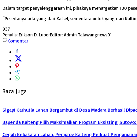
Dalam target penyelenggaraan ini, pihaknya menargetkan 100 peserta
“Pesertanya ada yang dari Kalsel, sementara untuk yang dari Kalti
937
Penulis: Erikson D. Luper
Editor: Admin Talawangnews01
Komentar
Baca Juga
Sigap! Karhutla Lahan Bergambut di Desa Madara Berhasil Dip
Bapenda Kalteng Pilih Maksimalkan Program Eksisting, Sutoyo
Cegah Kebakaran Lahan, Pemprov Kalteng Perkuat Pengamanan