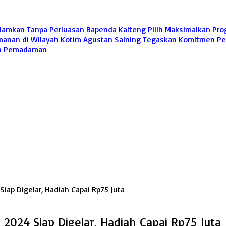
adamkan Tanpa Perluasan
Bapenda Kalteng Pilih Maksimalkan Pro
manan di Wilayah Kotim
Agustan Saining Tegaskan Komitmen Pena
kan Pemadaman
iap Digelar, Hadiah Capai Rp75 Juta
2024 Siap Digelar, Hadiah Capai Rp75 Juta