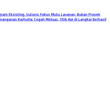
gram Eksisting, Sutoyo: Fokus Mutu Layanan, Bukan Proyek
nganan Karhutla: Cegah Meluas, Titik Api di Langkai Berhasil