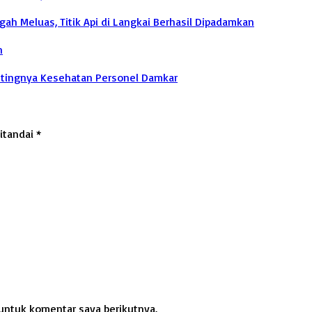
h Meluas, Titik Api di Langkai Berhasil Dipadamkan
n
entingnya Kesehatan Personel Damkar
ditandai
*
untuk komentar saya berikutnya.