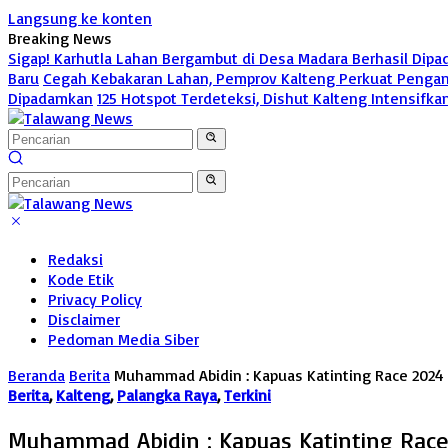
Langsung ke konten
Breaking News
Sigap! Karhutla Lahan Bergambut di Desa Madara Berhasil Dip
Baru
Cegah Kebakaran Lahan, Pemprov Kalteng Perkuat Penga
Dipadamkan
125 Hotspot Terdeteksi, Dishut Kalteng Intensif
Redaksi
Kode Etik
Privacy Policy
Disclaimer
Pedoman Media Siber
Beranda
Berita
Muhammad Abidin : Kapuas Katinting Race 2024 S
Berita
,
Kalteng
,
Palangka Raya
,
Terkini
Muhammad Abidin : Kapuas Katinting Race 