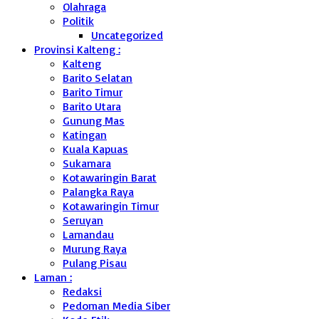
Olahraga
Politik
Uncategorized
Provinsi Kalteng :
Kalteng
Barito Selatan
Barito Timur
Barito Utara
Gunung Mas
Katingan
Kuala Kapuas
Sukamara
Kotawaringin Barat
Palangka Raya
Kotawaringin Timur
Seruyan
Lamandau
Murung Raya
Pulang Pisau
Laman :
Redaksi
Pedoman Media Siber