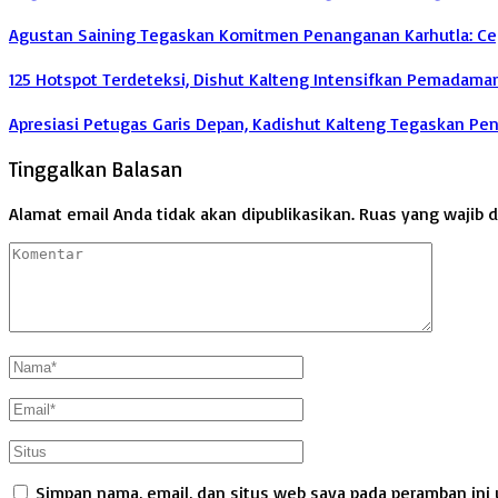
Agustan Saining Tegaskan Komitmen Penanganan Karhutla: Cega
125 Hotspot Terdeteksi, Dishut Kalteng Intensifkan Pemadama
Apresiasi Petugas Garis Depan, Kadishut Kalteng Tegaskan P
Tinggalkan Balasan
Alamat email Anda tidak akan dipublikasikan.
Ruas yang wajib 
Simpan nama, email, dan situs web saya pada peramban ini 