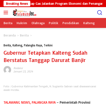
Langsung
 Ansor Kalteng Tancap Gas Jalankan Program Ekonomi dan Penanganan Ka
Breaking News
ke
konten
Berita
Hukrim
Olahraga
Politik
Pendidikan
Kalteng
Beranda
Berita
Berita
,
Kalteng
,
Palangka Raya
,
Terkini
Gubernur Tetapkan Kalteng Sudah
Berstatus Tanggap Darurat Banjir
Redaksi
Januari 23, 2024
Foto : Gubernur Kalimantan Tengah, H. Sugianto Sabran saat diwawancarai
awak media.
TALAWANG NEWS, PALANGKA RAYA
– Pemerintah Provinsi