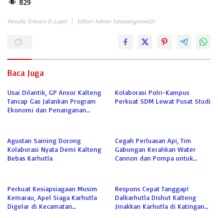
829
Penulis: Erikson D. Luper
Editor: Admin Talawangnews01
Baca Juga
Usai Dilantik, GP Ansor Kalteng
Kolaborasi Polri-Kampus
Tancap Gas Jalankan Program
Perkuat SDM Lewat Pusat Studi
Ekonomi dan Penanganan
Karhutla
Agustan Saining Dorong
Cegah Perluasan Api, Tim
Kolaborasi Nyata Demi Kalteng
Gabungan Kerahkan Water
Bebas Karhutla
Cannon dan Pompa untuk
Padamkan Karhutla Kumai
Perkuat Kesiapsiagaan Musim
Respons Cepat Tanggap!
Kemarau, Apel Siaga Karhutla
Dalkarhutla Dishut Kalteng
Digelar di Kecamatan
Jinakkan Karhutla di Katingan
Kamipang
Meski Terkendala Air