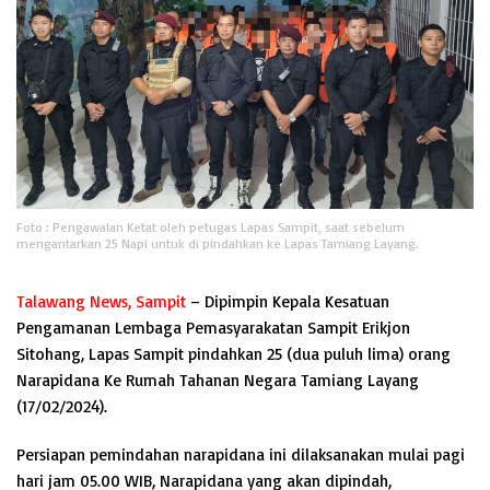
Foto : Pengawalan Ketat oleh petugas Lapas Sampit, saat sebelum
mengantarkan 25 Napi untuk di pindahkan ke Lapas Tamiang Layang.
Talawang News, Sampit
– Dipimpin Kepala Kesatuan
Pengamanan Lembaga Pemasyarakatan Sampit Erikjon
Sitohang, Lapas Sampit pindahkan 25 (dua puluh lima) orang
Narapidana Ke Rumah Tahanan Negara Tamiang Layang
(17/02/2024).
Persiapan pemindahan narapidana ini dilaksanakan mulai pagi
hari jam 05.00 WIB, Narapidana yang akan dipindah,