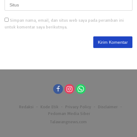
Simpan nama, email, dan situs web saya pada peramban ini
untuk komentar saya berikutnya.
Redaksi
Kode Etik
Privacy Policy
Disclaimer
Pedoman Media Siber
Talawangnews.com