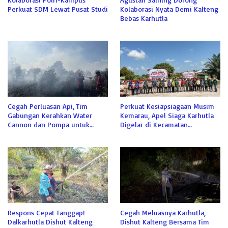
Perkuat SDM Lewat Pusat Studi
Kolaborasi Nyata Demi Kalteng
Bebas Karhutla
Cegah Perluasan Api, Tim
Perkuat Kesiapsiagaan Musim
Gabungan Kerahkan Water
Kemarau, Apel Siaga Karhutla
Cannon dan Pompa untuk
Digelar di Kecamatan
Padamkan Karhutla Kumai
Kamipang
Respons Cepat Tanggap!
Cegah Meluasnya Karhutla,
Dalkarhutla Dishut Kalteng
Dishut Kalteng Bersama Tim