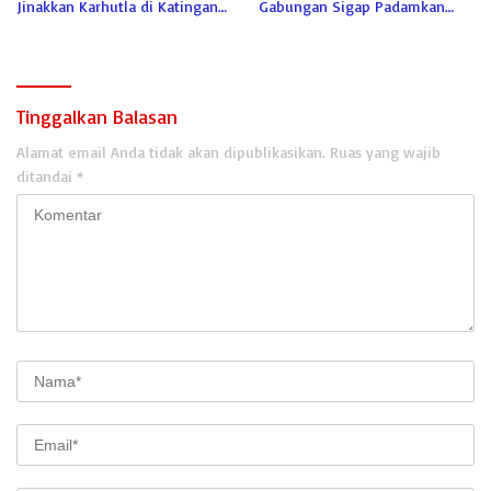
Jinakkan Karhutla di Katingan
Gabungan Sigap Padamkan
Meski Terkendala Air
Lahan Gambut di Katingan
Tinggalkan Balasan
Alamat email Anda tidak akan dipublikasikan.
Ruas yang wajib
ditandai
*