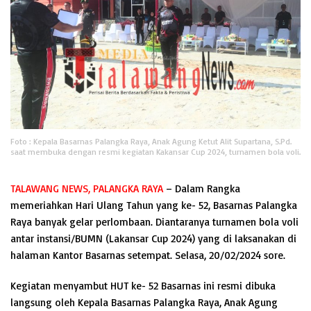
Foto : Kepala Basarnas Palangka Raya, Anak Agung Ketut Alit Supartana, S.Pd.
saat membuka dengan resmi kegiatan Kakansar Cup 2024, turnamen bola voli.
TALAWANG NEWS, PALANGKA RAYA
– Dalam Rangka
memeriahkan Hari Ulang Tahun yang ke- 52, Basarnas Palangka
Raya banyak gelar perlombaan. Diantaranya turnamen bola voli
antar instansi/BUMN (Lakansar Cup 2024) yang di laksanakan di
halaman Kantor Basarnas setempat. Selasa, 20/02/2024 sore.
Kegiatan menyambut HUT ke- 52 Basarnas ini resmi dibuka
langsung oleh Kepala Basarnas Palangka Raya, Anak Agung