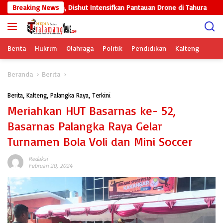
Langsung
esiapsiagaan, Dishut Intensifkan Pantauan Drone di Tahura
Breaking News
Ha
ke
konten
Berita
Hukrim
Olahraga
Politik
Pendidikan
Kalteng
Beranda
Berita
Berita
,
Kalteng
,
Palangka Raya
,
Terkini
Meriahkan HUT Basarnas ke- 52,
Basarnas Palangka Raya Gelar
Turnamen Bola Voli dan Mini Soccer
Redaksi
Februari 20, 2024