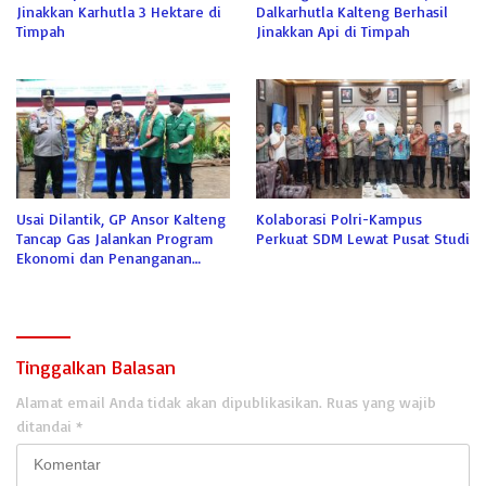
Jinakkan Karhutla 3 Hektare di
Dalkarhutla Kalteng Berhasil
Timpah
Jinakkan Api di Timpah
Usai Dilantik, GP Ansor Kalteng
Kolaborasi Polri-Kampus
Tancap Gas Jalankan Program
Perkuat SDM Lewat Pusat Studi
Ekonomi dan Penanganan
Karhutla
Tinggalkan Balasan
Alamat email Anda tidak akan dipublikasikan.
Ruas yang wajib
ditandai
*