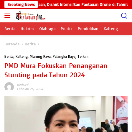
Langsung
sikan Kesiapsiagaan, Dishut Intensifkan Pantauan Drone di Tahura
Breaking News
ke
konten
Berita
Hukrim
Olahraga
Politik
Pendidikan
Kalteng
Beranda
Berita
Berita
,
Kalteng
,
Murung Raya
,
Palangka Raya
,
Terkini
PMD Mura Fokuskan Penanganan
Stunting pada Tahun 2024
Redaksi
Februari 26, 2024