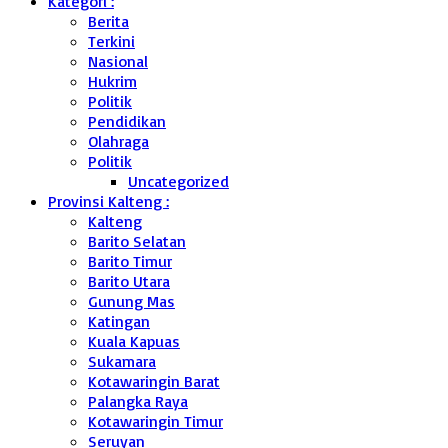
Kategori :
Berita
Terkini
Nasional
Hukrim
Politik
Pendidikan
Olahraga
Politik
Uncategorized
Provinsi Kalteng :
Kalteng
Barito Selatan
Barito Timur
Barito Utara
Gunung Mas
Katingan
Kuala Kapuas
Sukamara
Kotawaringin Barat
Palangka Raya
Kotawaringin Timur
Seruyan