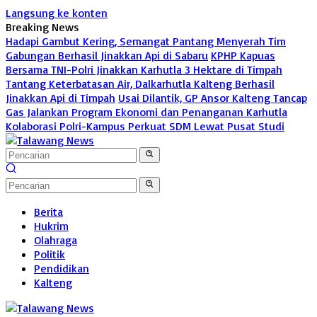
Langsung ke konten
Breaking News
Hadapi Gambut Kering, Semangat Pantang Menyerah Tim
Gabungan Berhasil Jinakkan Api di Sabaru
KPHP Kapuas
Bersama TNI-Polri Jinakkan Karhutla 3 Hektare di Timpah
Tantang Keterbatasan Air, Dalkarhutla Kalteng Berhasil
Jinakkan Api di Timpah
Usai Dilantik, GP Ansor Kalteng Tancap
Gas Jalankan Program Ekonomi dan Penanganan Karhutla
Kolaborasi Polri-Kampus Perkuat SDM Lewat Pusat Studi
Berita
Hukrim
Olahraga
Politik
Pendidikan
Kalteng