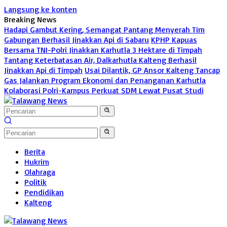
Langsung ke konten
Breaking News
Hadapi Gambut Kering, Semangat Pantang Menyerah Tim
Gabungan Berhasil Jinakkan Api di Sabaru
KPHP Kapuas
Bersama TNI-Polri Jinakkan Karhutla 3 Hektare di Timpah
Tantang Keterbatasan Air, Dalkarhutla Kalteng Berhasil
Jinakkan Api di Timpah
Usai Dilantik, GP Ansor Kalteng Tancap
Gas Jalankan Program Ekonomi dan Penanganan Karhutla
Kolaborasi Polri-Kampus Perkuat SDM Lewat Pusat Studi
Berita
Hukrim
Olahraga
Politik
Pendidikan
Kalteng