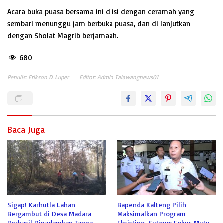
Acara buka puasa bersama ini diisi dengan ceramah yang
sembari menunggu jam berbuka puasa, dan di lanjutkan
dengan Sholat Magrib berjamaah.
680
Penulis: Erikson D. Luper
Editor: Admin Talawangnews01
Baca Juga
Sigap! Karhutla Lahan
Bapenda Kalteng Pilih
Bergambut di Desa Madara
Maksimalkan Program
Berhasil Dipadamkan Tanpa
Eksisting, Sutoyo: Fokus Mutu