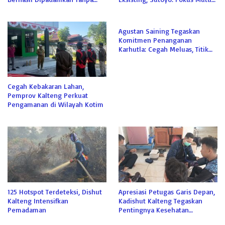
Perluasan
Layanan, Bukan Proyek Baru
Agustan Saining Tegaskan
Komitmen Penanganan
Karhutla: Cegah Meluas, Titik
Api di Langkai Berhasil
Dipadamkan
Cegah Kebakaran Lahan,
Pemprov Kalteng Perkuat
Pengamanan di Wilayah Kotim
125 Hotspot Terdeteksi, Dishut
Apresiasi Petugas Garis Depan,
Kalteng Intensifkan
Kadishut Kalteng Tegaskan
Pemadaman
Pentingnya Kesehatan
Personel Damkar