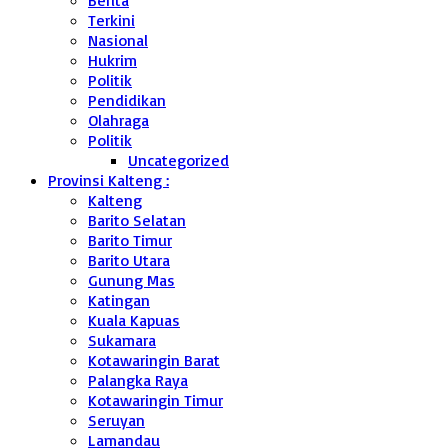
Berita
Terkini
Nasional
Hukrim
Politik
Pendidikan
Olahraga
Politik
Uncategorized
Provinsi Kalteng :
Kalteng
Barito Selatan
Barito Timur
Barito Utara
Gunung Mas
Katingan
Kuala Kapuas
Sukamara
Kotawaringin Barat
Palangka Raya
Kotawaringin Timur
Seruyan
Lamandau