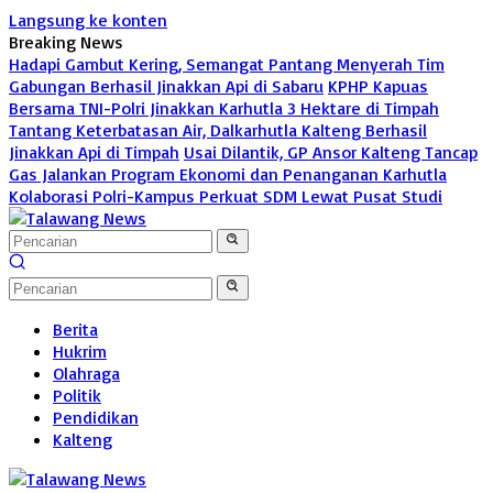
Langsung ke konten
Breaking News
Hadapi Gambut Kering, Semangat Pantang Menyerah Tim
Gabungan Berhasil Jinakkan Api di Sabaru
KPHP Kapuas
Bersama TNI-Polri Jinakkan Karhutla 3 Hektare di Timpah
Tantang Keterbatasan Air, Dalkarhutla Kalteng Berhasil
Jinakkan Api di Timpah
Usai Dilantik, GP Ansor Kalteng Tancap
Gas Jalankan Program Ekonomi dan Penanganan Karhutla
Kolaborasi Polri-Kampus Perkuat SDM Lewat Pusat Studi
Berita
Hukrim
Olahraga
Politik
Pendidikan
Kalteng