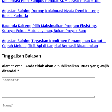
Kolaborasi Polri-Kampus Perkuat SDM Lewat Pusat Studi
Agustan Saining Dorong Kolaborasi Nyata Demi Kalteng
Bebas Karhutla
Bapenda Kalteng Pilih Maksimalkan Program Eksisting,
Sutoyo: Fokus Mutu Layanan, Bukan Proyek Baru
Agustan Saining Tegaskan Komitmen Penanganan Karhutla:
Cegah Meluas, Titik Api di Langkai Berhasil Dipadamkan
Tinggalkan Balasan
Alamat email Anda tidak akan dipublikasikan.
Ruas yang wajib
ditandai
*