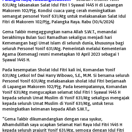
631/Atg laksanakan Salat Idul Fitri 1 Syawal 1445 H di Lapangan
Makorem 102/Pjg. Kondisi cuaca yang cerah meningkatkan
semangat personel Yonif 631/Atg untuk melaksanakan Salat Idul
Fitri di Makorem 102/Pjg, Palangka Raya. Rabu (10/4/2024)
Gema Takbir mengaggungkan nama Allah S.W.T., menandai
berakhirnya Bulan Suci Ramadhan sekaligus menjadi hari
Kemenangan bagi Umat Islam di seluruh dunia, khususnya bagi
seluruh Personel Yonif 631/Atg. Pemerintah melalui Kementerian
Agama (Kemenag) resmi menetapkan 10 April 2023 sebagai 1
Syawal 1445 H.
Pada kesempatan Sholat Idul Fitri kali ini, Komandan Yonif
631/Atg Letkol Inf Dwi Harry Wibowo, S.E., M.M. Si bersama seluruh
Personel Yonif 631/Atg melaksanakan sholat Idul Fitri berjamaah
di Lapangan Makorem 102/Pjg. Pada kesempatannya, Komandan
Yonif 631/Atg mengucapkan selamat Idul Fitri 1 Syawal 1445 H
kepada seluruh Umat Muslim di Yonif 631/Atg sekaligus mengajak
kepada seluruh Umat Muslim di Yonif 631/Atg, untuk terus
meningkatkan keimanan kepada Allah S.W.T.,.
“Gema Takbir dikumandangkan dengan rasa syukur,
Alhamdulillah saya ucapkan Selamat Hari Raya Idul Fitri 1445 H
kepada seluruh prajurit Yonif 631/Atg, semoga dengan Idul Fitri