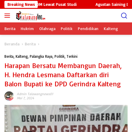
Langsung
mpus Perkuat SDM Lewat Pusat Studi
Breaking News
Agustan Saining Dorong K
ke
konten
Berita
Hukrim
Olahraga
Politik
Pendidikan
Kalteng
Beranda
Berita
Berita
,
Kalteng
,
Palangka Raya
,
Politik
,
Terkini
Harapan Bersatu Membangun Daerah,
H. Hendra Lesmana Daftarkan diri
Balon Bupati ke DPD Gerindra Kalteng
Admin Talawangnews01
Mei 7, 2024