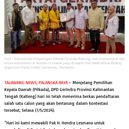
Foto : Suasana tim Penjaringan Pilkada Gerindra Kalteng, saat menyambut dan
menerima berkas H. Hendra Lesmana yang di wakili Oleh Wakil Ketua Bidang
Organisasi Partai Golkar Lamandau, Heriyanto.
TALAWANG NEWS, PALANGKA RAYA
– Menjelang Pemilihan
Kepala Daerah (Pilkada), DPD Gerindra Provinsi Kalimantan
Tengah (Kalteng) hari ini telah menerima berkas pendaftaran
salah satu calon yang akan bertarung dalam kontestasi
tersebut, Selasa (7/5/2024).
“Hari ini kami mewakili Pak H. Hendra Lesmana untuk