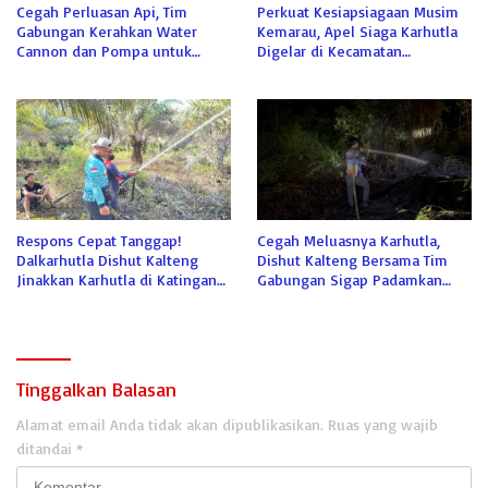
Cegah Perluasan Api, Tim
Perkuat Kesiapsiagaan Musim
Gabungan Kerahkan Water
Kemarau, Apel Siaga Karhutla
Cannon dan Pompa untuk
Digelar di Kecamatan
Padamkan Karhutla Kumai
Kamipang
Respons Cepat Tanggap!
Cegah Meluasnya Karhutla,
Dalkarhutla Dishut Kalteng
Dishut Kalteng Bersama Tim
Jinakkan Karhutla di Katingan
Gabungan Sigap Padamkan
Meski Terkendala Air
Lahan Gambut di Katingan
Tinggalkan Balasan
Alamat email Anda tidak akan dipublikasikan.
Ruas yang wajib
ditandai
*