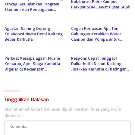
Kolaborasi Polri-Kampus
Tancap Gas Jalankan Program
Perkuat SDM Lewat Pusat Studi
Ekonomi dan Penanganan
Karhutla
Agustan Saining Dorong
Cegah Perluasan Api, Tim
Kolaborasi Nyata Demi Kalteng
Gabungan Kerahkan Water
Bebas Karhutla
Cannon dan Pompa untuk
Padamkan Karhutla Kumai
Perkuat Kesiapsiagaan Musim
Respons Cepat Tanggap!
Kemarau, Apel Siaga Karhutla
Dalkarhutla Dishut Kalteng
Digelar di Kecamatan
Jinakkan Karhutla di Katingan
Kamipang
Meski Terkendala Air
Tinggalkan Balasan
Alamat email Anda tidak akan dipublikasikan.
Ruas yang wajib
ditandai
*