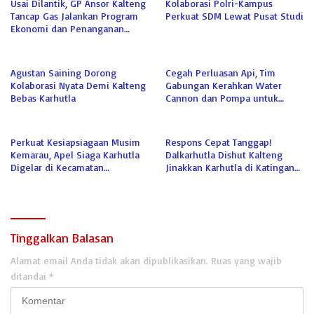
Usai Dilantik, GP Ansor Kalteng
Kolaborasi Polri-Kampus
Tancap Gas Jalankan Program
Perkuat SDM Lewat Pusat Studi
Ekonomi dan Penanganan
Karhutla
Agustan Saining Dorong
Cegah Perluasan Api, Tim
Kolaborasi Nyata Demi Kalteng
Gabungan Kerahkan Water
Bebas Karhutla
Cannon dan Pompa untuk
Padamkan Karhutla Kumai
Perkuat Kesiapsiagaan Musim
Respons Cepat Tanggap!
Kemarau, Apel Siaga Karhutla
Dalkarhutla Dishut Kalteng
Digelar di Kecamatan
Jinakkan Karhutla di Katingan
Kamipang
Meski Terkendala Air
Tinggalkan Balasan
Alamat email Anda tidak akan dipublikasikan.
Ruas yang wajib
ditandai
*