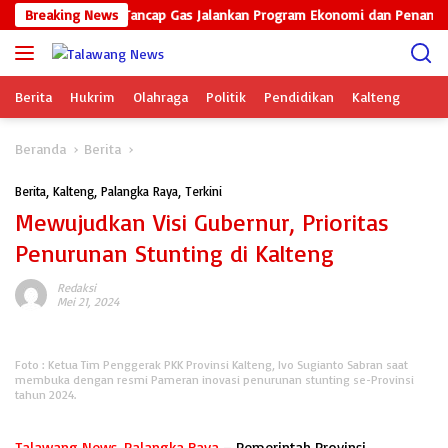
Langsung
, GP Ansor Kalteng Tancap Gas Jalankan Program Ekonomi dan Penangana
Breaking News
ke
konten
Berita
Hukrim
Olahraga
Politik
Pendidikan
Kalteng
Beranda
Berita
Berita
,
Kalteng
,
Palangka Raya
,
Terkini
Mewujudkan Visi Gubernur, Prioritas
Penurunan Stunting di Kalteng
Redaksi
Mei 21, 2024
Foto : Ketua Tim Penggerak PKK Provinsi Kalteng, Ivo Sugianto Sabran saat
membuka dengan resmi Pameran inovasi penurunan stunting se-Provinsi
tahun 2024.
Talawang News, Palangka Raya
– Pemerintah Provinsi