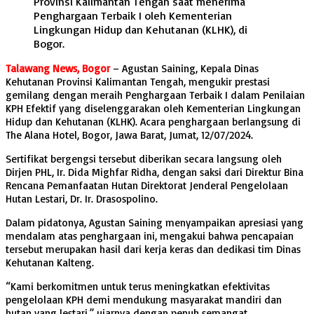
Provinsi Kalimantan Tengah saat menerima
Penghargaan Terbaik I oleh Kementerian
Lingkungan Hidup dan Kehutanan (KLHK), di
Bogor.
Talawang News, Bogor
– Agustan Saining, Kepala Dinas
Kehutanan Provinsi Kalimantan Tengah, mengukir prestasi
gemilang dengan meraih Penghargaan Terbaik I dalam Penilaian
KPH Efektif yang diselenggarakan oleh Kementerian Lingkungan
Hidup dan Kehutanan (KLHK). Acara penghargaan berlangsung di
The Alana Hotel, Bogor, Jawa Barat, Jumat, 12/07/2024.
Sertifikat bergengsi tersebut diberikan secara langsung oleh
Dirjen PHL, Ir. Dida Mighfar Ridha, dengan saksi dari Direktur Bina
Rencana Pemanfaatan Hutan Direktorat Jenderal Pengelolaan
Hutan Lestari, Dr. Ir. Drasospolino.
Dalam pidatonya, Agustan Saining menyampaikan apresiasi yang
mendalam atas penghargaan ini, mengakui bahwa pencapaian
tersebut merupakan hasil dari kerja keras dan dedikasi tim Dinas
Kehutanan Kalteng.
“Kami berkomitmen untuk terus meningkatkan efektivitas
pengelolaan KPH demi mendukung masyarakat mandiri dan
hutan yang lestari,” ujarnya dengan penuh semangat.