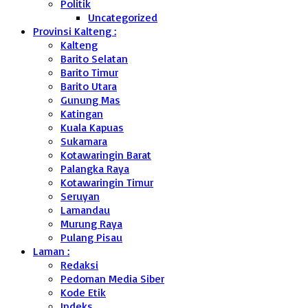
Politik
Uncategorized
Provinsi Kalteng :
Kalteng
Barito Selatan
Barito Timur
Barito Utara
Gunung Mas
Katingan
Kuala Kapuas
Sukamara
Kotawaringin Barat
Palangka Raya
Kotawaringin Timur
Seruyan
Lamandau
Murung Raya
Pulang Pisau
Laman :
Redaksi
Pedoman Media Siber
Kode Etik
Indeks