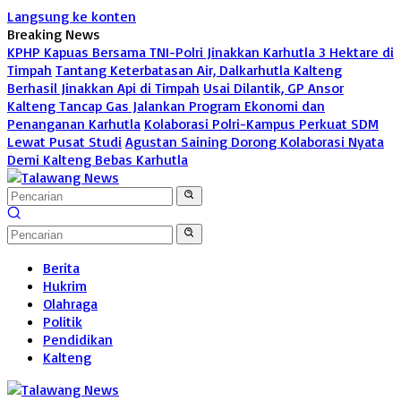
Langsung ke konten
Breaking News
KPHP Kapuas Bersama TNI-Polri Jinakkan Karhutla 3 Hektare di
Timpah
Tantang Keterbatasan Air, Dalkarhutla Kalteng
Berhasil Jinakkan Api di Timpah
Usai Dilantik, GP Ansor
Kalteng Tancap Gas Jalankan Program Ekonomi dan
Penanganan Karhutla
Kolaborasi Polri-Kampus Perkuat SDM
Lewat Pusat Studi
Agustan Saining Dorong Kolaborasi Nyata
Demi Kalteng Bebas Karhutla
Berita
Hukrim
Olahraga
Politik
Pendidikan
Kalteng