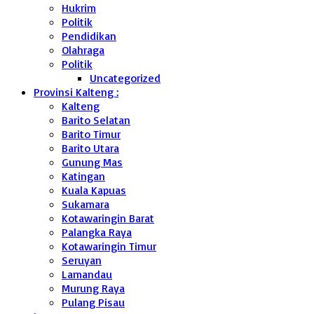
Hukrim
Politik
Pendidikan
Olahraga
Politik
Uncategorized
Provinsi Kalteng :
Kalteng
Barito Selatan
Barito Timur
Barito Utara
Gunung Mas
Katingan
Kuala Kapuas
Sukamara
Kotawaringin Barat
Palangka Raya
Kotawaringin Timur
Seruyan
Lamandau
Murung Raya
Pulang Pisau