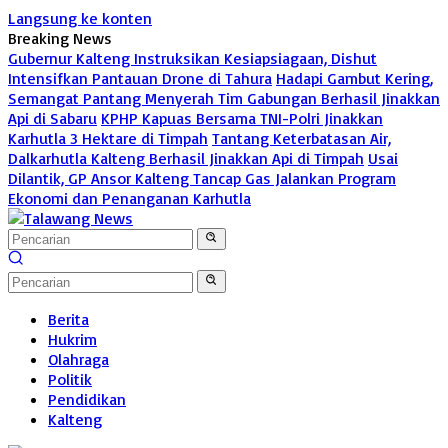
Langsung ke konten
Breaking News
Gubernur Kalteng Instruksikan Kesiapsiagaan, Dishut
Intensifkan Pantauan Drone di Tahura
Hadapi Gambut Kering,
Semangat Pantang Menyerah Tim Gabungan Berhasil Jinakkan
Api di Sabaru
KPHP Kapuas Bersama TNI-Polri Jinakkan
Karhutla 3 Hektare di Timpah
Tantang Keterbatasan Air,
Dalkarhutla Kalteng Berhasil Jinakkan Api di Timpah
Usai
Dilantik, GP Ansor Kalteng Tancap Gas Jalankan Program
Ekonomi dan Penanganan Karhutla
Berita
Hukrim
Olahraga
Politik
Pendidikan
Kalteng