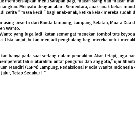
tuk mempersiapkan menu sarapan pagi, makan siang dan makan ma
angkan. Menyatu dengan alam. Sementara, anak-anak bebas mandi d
di cerita “ masa kecil “ bagi anak-anak, ketika kelak mereka sudah 
-masing peserta dari Bandarlampung, Lampung Selatan, Muara Dua
leh Wanto.
ar Wanto yang juga jadi ikutan semangat menekan tombol tuts keyboa
a. Usia lanjut, bukan menjadi penghalang bagi mereka untuk mena
an hanya pada saat sedang dalam pendakian. Akan tetapi, juga pa
mempererat tali silaturahmi antar pengurus dan anggota,” ujar Shan
n Mandiri (LSPM) Lampung, Redaksional Media Wanita Indonesia d
alur, Tetap Sedukur ! “