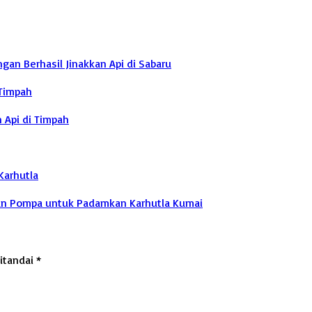
n Berhasil Jinakkan Api di Sabaru
 Timpah
n Api di Timpah
Karhutla
an Pompa untuk Padamkan Karhutla Kumai
ditandai
*