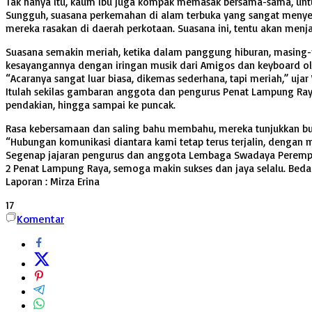
Tak hanya itu, kaum ibu juga kompak memasak bersama-sama, un
Sungguh, suasana perkemahan di alam terbuka yang sangat menyen
mereka rasakan di daerah perkotaan. Suasana ini, tentu akan menja
Suasana semakin meriah, ketika dalam panggung hiburan, masing
kesayangannya dengan iringan musik dari Amigos dan keyboard o
“Acaranya sangat luar biasa, dikemas sederhana, tapi meriah,” uj
Itulah sekilas gambaran anggota dan pengurus Penat Lampung Ray
pendakian, hingga sampai ke puncak.
Rasa kebersamaan dan saling bahu membahu, mereka tunjukkan buk
“Hubungan komunikasi diantara kami tetap terus terjalin, dengan 
Segenap jajaran pengurus dan anggota Lembaga Swadaya Perempua
2 Penat Lampung Raya, semoga makin sukses dan jaya selalu. Beda J
Laporan : Mirza Erina
17
Komentar