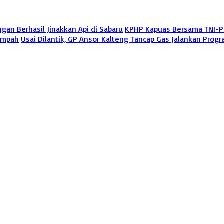
n Berhasil Jinakkan Api di Sabaru
KPHP Kapuas Bersama TNI-Pol
Timpah
Usai Dilantik, GP Ansor Kalteng Tancap Gas Jalankan Pro