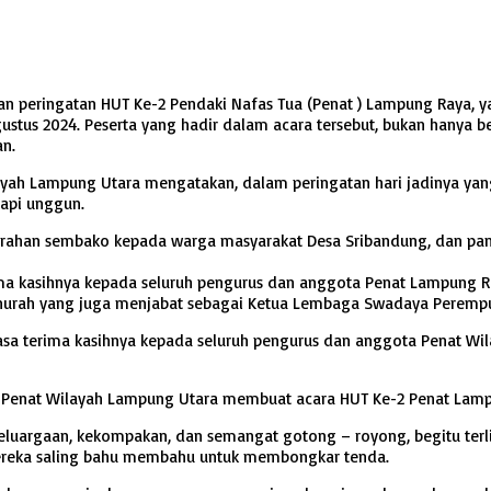
an peringatan HUT Ke-2 Pendaki Nafas Tua (Penat ) Lampung Raya, 
tus 2024. Peserta yang hadir dalam acara tersebut, bukan hanya ber
n.
ayah Lampung Utara mengatakan, dalam peringatan hari jadinya yang 
 api unggun.
rahan sembako kepada warga masyarakat Desa Sribandung, dan pang
ma kasihnya kepada seluruh pengurus dan anggota Penat Lampung Ra
ainurah yang juga menjabat sebagai Ketua Lembaga Swadaya Perempu
sa terima kasihnya kepada seluruh pengurus dan anggota Penat Wil
a Penat Wilayah Lampung Utara membuat acara HUT Ke-2 Penat Lampu
keluargaan, kekompakan, dan semangat gotong – royong, begitu terl
 mereka saling bahu membahu untuk membongkar tenda.