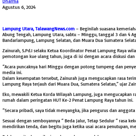
Dharma
Agustus 6, 2024
Lampung Utara, TalawangNews.com
–
Beginilah suasana kemeriah
Abung Tengah, Lampung Utara, sabtu – Minggu, tanggal 3 dan 4 Agus
Bandarlampung, Lampung Selatan, dan Muara Dua Sumatera Selata
Zainurah, S.Pd.I selaku Ketua Koordinator Penat Lampung Raya wil
pemotongan kue ulang tahun, juga di isi dengan acara diskusi dan
“Acara puncaknya hari Minggu dengan potong tumpeng dan penye
media ini.
Dalam kesempatan tersebut, Zainurah juga mengucapkan rasa teri
Lampung Raya terjauh dari Muara Dua, Sumatera Selatan,” ujar Z
Eko, mewakili Ketua Korda Wilayah Lampung, juga mengucapkan ra
rumah dalam peringatan HUT Ke-2 Penat Lampung Raya tahun ini.
“Secara pribadi, saya tidak menyangka, jika pengurus dan anggot
Sesuai dengan semboyannya “ Beda Jalur, Tetap Sedulur “ rasa ke
mendirikan tenda, dan begitu juga ketika usai acara penutupan,